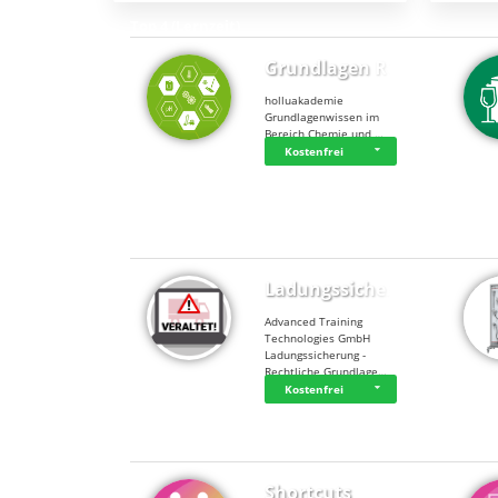
Top 4 (Lernzeit)
Grundlagen Rein…
holluakademie
Grundlagenwissen im
Bereich Chemie und …
Kostenfrei
Top 4 (Buchungen)
Ladungssicherung
Advanced Training
Technologies GmbH
Ladungssicherung -
Rechtliche Grundlage…
Kostenfrei
Shortcuts