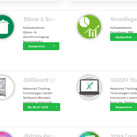
Gläser & Geschi…
Grundlage
holluakademie
holluakademie
Gläser- &
Grundlagen BWL
Geschirrreinigung
Kostenfrei
Servicemodul
Kostenfrei
Skillboard Schl…
STAUFF Th
Advanced Training
Advanced Trainin
Technologies GmbH
Technologies Gm
Skillboard Blended
Interactive e-lear
Learning: Hydrauliks…
from the "Hydrau
Ab 46,07 USD
Kostenfrei
digitale Person…
Store Conn