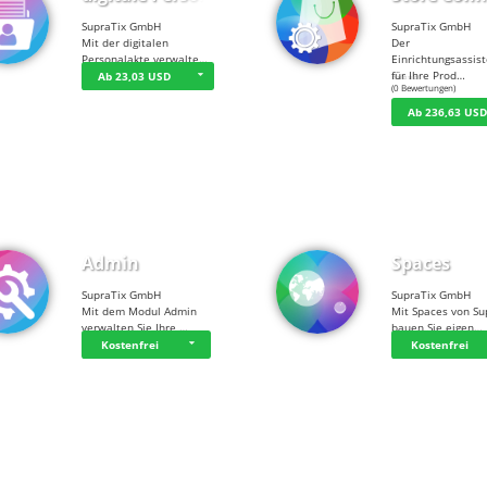
SupraTix GmbH
SupraTix GmbH
Mit der digitalen
Der
Personalakte verwalte…
Einrichtungsassis
für Ihre Prod…
Ab 23,03 USD
☆
☆
☆
☆
☆
(0 Bewertungen)
Ab 236,63 US
Admin
Spaces
SupraTix GmbH
SupraTix GmbH
Mit dem Modul Admin
Mit Spaces von Su
verwalten Sie Ihre …
bauen Sie eigen…
Kostenfrei
Kostenfrei