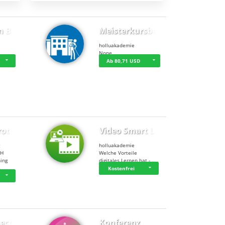
n BWL
Meisterkursbegl…
holluakademie
None
Ab 80,71 USD
rottle…
Video Smart Lea…
g
holluakademie
bH
Welche Vorteile
ning
digitales Lernen hat - …
…
Kostenfrei
ect
Konferenz