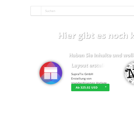
Hier gibt es noch
Haben Sie Inhalte und woll
Layout erstellen
SupraTix GmbH
Erstellung von
standardisierten Vorlage…
Ab 325,02 USD