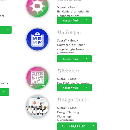
SupraTix GmbH
Ihr Konferenzmodul für
tent
Onlinemeetings
Kostenfrei
D
Umfragen
SupraTix GmbH
Umfragen gibt Ihnen
vorgefertigte Templ…
☆
☆
☆
☆
☆
(0 Bewertungen)
Kostenfrei
QRcoderr
SupraTix GmbH
praTix
Der QR-Code Generator
Kostenfrei
Design Thinking…
SupraTix GmbH
Design Thinking
Workshop
☆
☆
☆
☆
☆
(0 Bewertungen)
Ab 1.499,82 USD