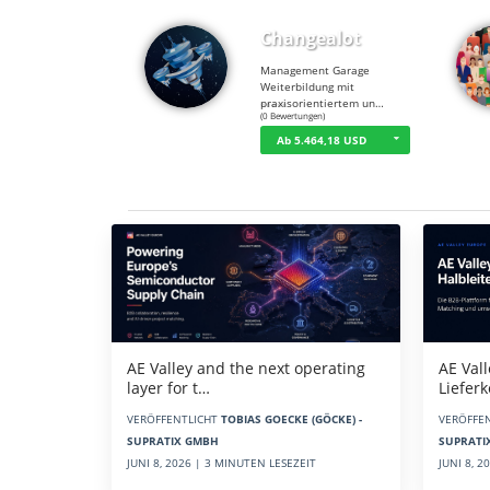
Changealot
Management Garage
Weiterbildung mit
praxisorientiertem un…
☆
☆
☆
☆
☆
(0 Bewertungen)
Ab 5.464,18 USD
Aktuelles
AE Vall
AE Valley and the next operating
Liefer
layer for t…
VERÖFFE
VERÖFFENTLICHT
TOBIAS GOECKE (GÖCKE) -
SUPRATI
SUPRATIX GMBH
JUNI 8, 
JUNI 8, 2026 | 3 MINUTEN LESEZEIT