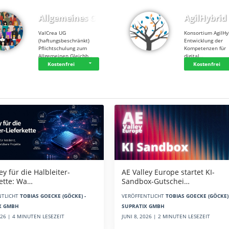
Allgemeines Gle…
AgilHybrid
ValCrea UG
Konsortium AgilHy
(haftungsbeschränkt)
Entwicklung der
Pflichtschulung zum
Kompetenzen für
Allgemeinen Gleichb…
digital…
Kostenfrei
Kostenfrei
AE Valley Europe startet KI-
ey für die Halbleiter-
Sandbox-Gutschei…
kette: Wa…
VERÖFFENTLICHT
TOBIAS GOECKE (GÖCKE) 
NTLICHT
TOBIAS GOECKE (GÖCKE) -
SUPRATIX GMBH
X GMBH
JUNI 8, 2026 | 2 MINUTEN LESEZEIT
2026 | 4 MINUTEN LESEZEIT