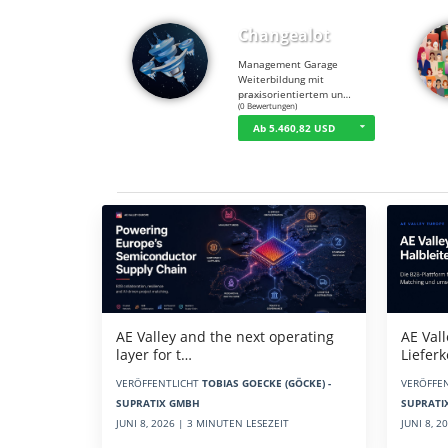
Changealot
Management Garage
Weiterbildung mit
praxisorientiertem un…
☆
☆
☆
☆
☆
(0 Bewertungen)
Ab 5.460,82 USD
Aktuelles
AE Vall
AE Valley and the next operating
Liefer
layer for t…
VERÖFFE
VERÖFFENTLICHT
TOBIAS GOECKE (GÖCKE) -
SUPRATI
SUPRATIX GMBH
JUNI 8, 
JUNI 8, 2026 | 3 MINUTEN LESEZEIT