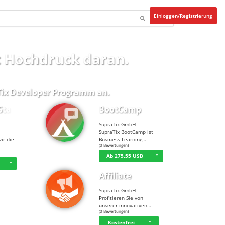
Einloggen/Registrierung
t Hochdruck daran.
ix Developer Programm
an.
Start…
BootCamp
SupraTix GmbH
SupraTix BootCamp ist
ir die
Business Learning…
☆
☆
☆
☆
☆
(0 Bewertungen)
Ab 275,55 USD
Affiliate
SupraTix GmbH
Profitieren Sie von
unserer innovativen…
☆
☆
☆
☆
☆
(0 Bewertungen)
Kostenfrei