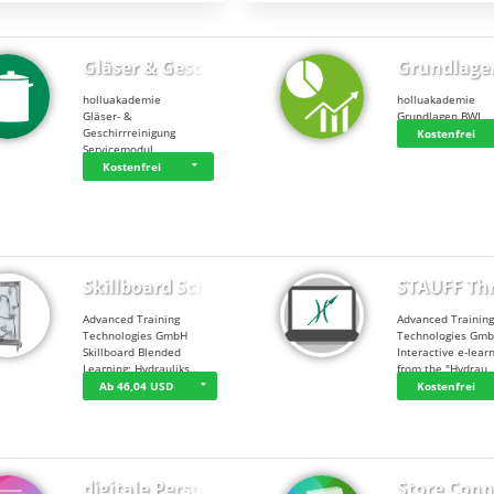
Gläser & Geschi…
Grundlage
holluakademie
holluakademie
Gläser- &
Grundlagen BWL
Geschirrreinigung
Kostenfrei
Servicemodul
Kostenfrei
Skillboard Schl…
STAUFF Th
Advanced Training
Advanced Trainin
Technologies GmbH
Technologies Gm
Skillboard Blended
Interactive e-lear
Learning: Hydrauliks…
from the "Hydrau
Ab 46,04 USD
Kostenfrei
digitale Person…
Store Conn