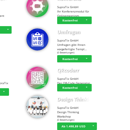
SupraTix GmbH
Ihr Konferenzmodul für
tent
Onlinemeetings
Kostenfrei
D
Umfragen
SupraTix GmbH
Umfragen gibt Ihnen
vorgefertigte Templ…
☆
☆
☆
☆
☆
(0 Bewertungen)
Kostenfrei
QRcoderr
SupraTix GmbH
praTix
Der QR-Code Generator
Kostenfrei
Design Thinking…
SupraTix GmbH
Design Thinking
Workshop
☆
☆
☆
☆
☆
(0 Bewertungen)
Ab 1.498,89 USD