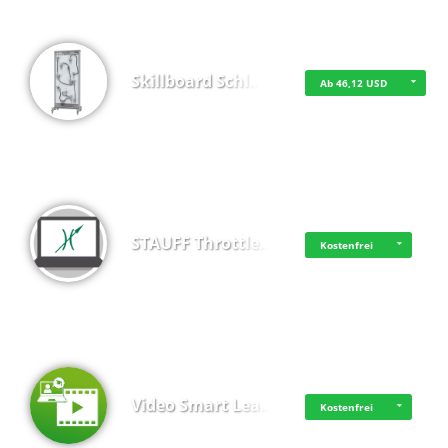
Skillboard Schl…
Ab 46,12 USD
STAUFF Throttle…
Kostenfrei
Video Smart Lea…
Kostenfrei