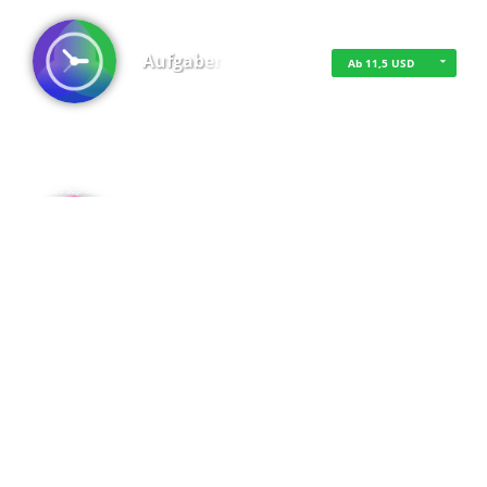
Aufgaben
Ab 11,5 USD
·
·
·
Datenschutz
·
Impressum
EU-Online-Schlichtungs-Plattform
·
© 2016 - 2026 SupraTix GmbH oder Partnergesellschaften - Alle Rechte vorbehalten.
Admin
Kostenfrei
Spaces
Kostenfrei