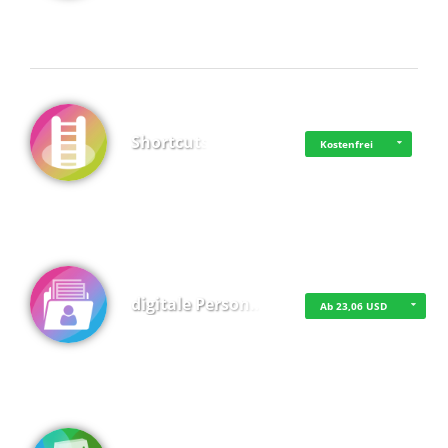
Shortcuts
Kostenfrei
digitale Person…
Ab 23,06 USD