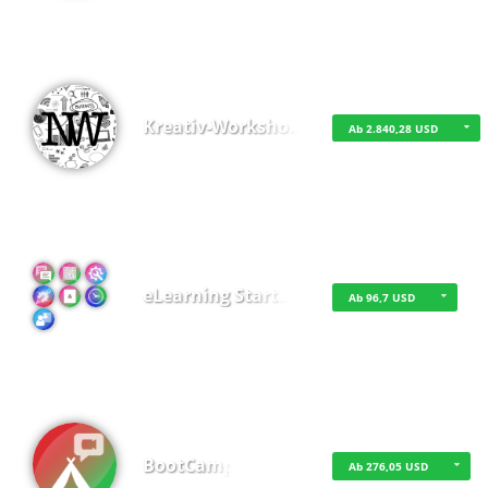
Kreativ-Worksho…
Ab 2.840,28 USD
eLearning Start…
Ab 96,7 USD
BootCamp
Ab 276,05 USD