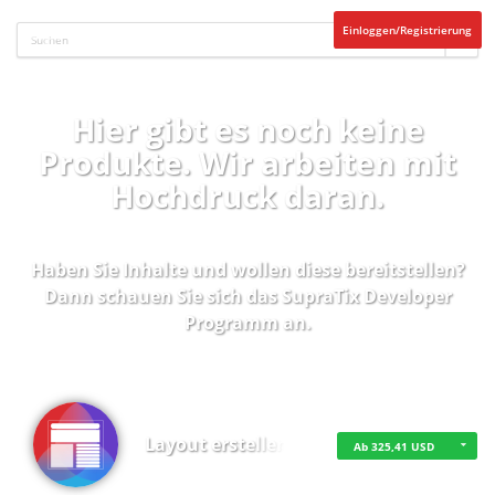
Einloggen/Registrierung
Hier gibt es noch keine
Produkte. Wir arbeiten mit
Hochdruck daran.
Haben Sie Inhalte und wollen diese bereitstellen?
Dann schauen Sie sich das
SupraTix Developer
Programm
an.
Layout erstellen
Ab 325,41 USD