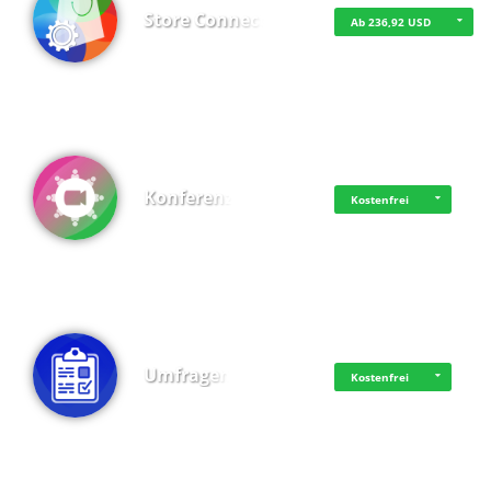
Store Connect
Ab 236,92 USD
Konferenz
Kostenfrei
Umfragen
Kostenfrei