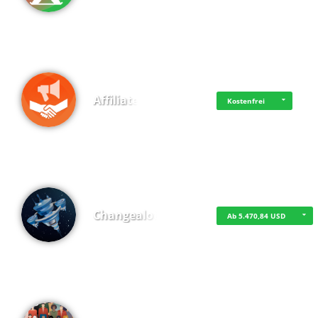
Affiliate
Kostenfrei
Changealot
Ab 5.470,84 USD