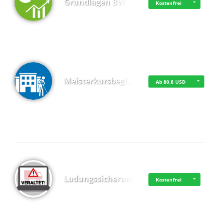
Grundlagen BWL
Kostenfrei
Meisterkursbegl…
Ab 80,8 USD
Top 4 (Buchungen)
Ladungssicherung
Kostenfrei