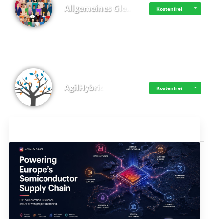
Allgemeines Gle…
Kostenfrei
AgilHybrid
Kostenfrei
Aktuelles