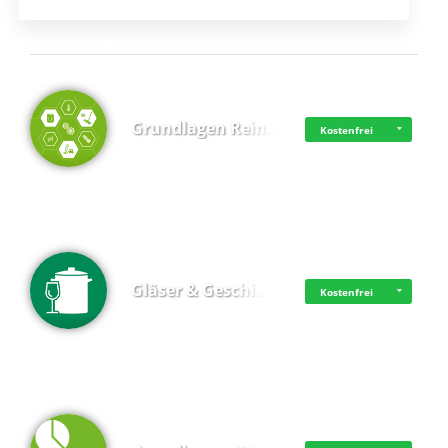
Top 4 (Lernzeit)
Grundlagen Rein…
Kostenfrei
Gläser & Geschi…
Kostenfrei