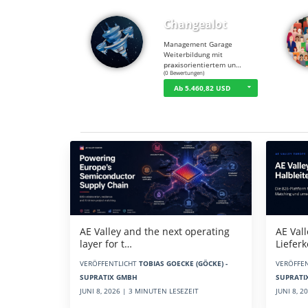
Changealot
Management Garage
Weiterbildung mit
praxisorientiertem un…
☆
☆
☆
☆
☆
(0 Bewertungen)
Ab 5.460,82 USD
Aktuelles
AE Vall
AE Valley and the next operating
Liefer
layer for t…
VERÖFFE
VERÖFFENTLICHT
TOBIAS GOECKE (GÖCKE) -
SUPRATI
SUPRATIX GMBH
JUNI 8, 
JUNI 8, 2026 | 3 MINUTEN LESEZEIT