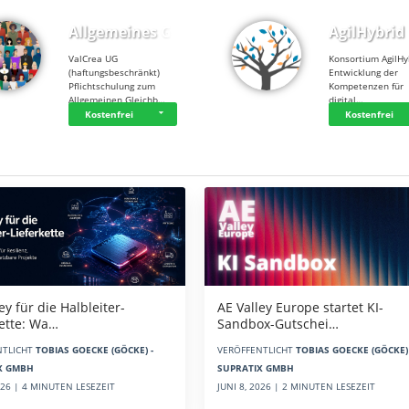
Allgemeines Gle…
AgilHybrid
ValCrea UG
Konsortium AgilHy
(haftungsbeschränkt)
Entwicklung der
Pflichtschulung zum
Kompetenzen für
Allgemeinen Gleichb…
digital…
Kostenfrei
Kostenfrei
AE Valley Europe startet KI-
ey für die Halbleiter-
Sandbox-Gutschei…
kette: Wa…
VERÖFFENTLICHT
TOBIAS GOECKE (GÖCKE) 
NTLICHT
TOBIAS GOECKE (GÖCKE) -
SUPRATIX GMBH
X GMBH
JUNI 8, 2026 | 2 MINUTEN LESEZEIT
2026 | 4 MINUTEN LESEZEIT