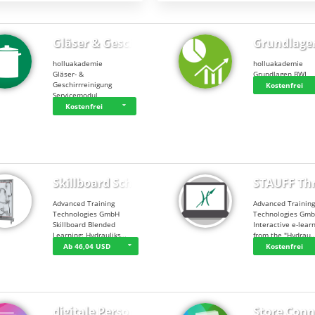
Gläser & Geschi…
Grundlage
holluakademie
holluakademie
Gläser- &
Grundlagen BWL
Geschirrreinigung
Kostenfrei
Servicemodul
Kostenfrei
Skillboard Schl…
STAUFF Th
Advanced Training
Advanced Trainin
Technologies GmbH
Technologies Gm
Skillboard Blended
Interactive e-lear
Learning: Hydrauliks…
from the "Hydrau
Ab 46,04 USD
Kostenfrei
digitale Person…
Store Conn