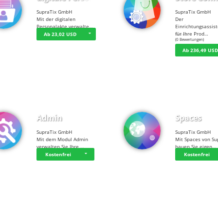
SupraTix GmbH
SupraTix GmbH
Mit der digitalen
Der
Personalakte verwalte…
Einrichtungsassis
für Ihre Prod…
Ab 23,02 USD
☆
☆
☆
☆
☆
(0 Bewertungen)
Ab 236,49 US
Admin
Spaces
SupraTix GmbH
SupraTix GmbH
Mit dem Modul Admin
Mit Spaces von Su
verwalten Sie Ihre …
bauen Sie eigen…
Kostenfrei
Kostenfrei