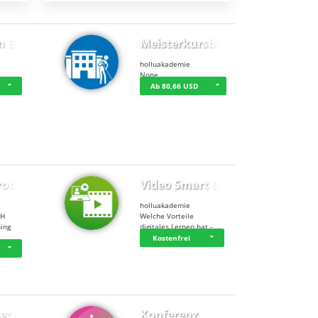
n BWL
Meisterkursbegl…
holluakademie
None
Ab 80,66 USD
rottle…
Video Smart Lea…
g
holluakademie
bH
Welche Vorteile
ning
digitales Lernen hat - …
…
Kostenfrei
ect
Konferenz