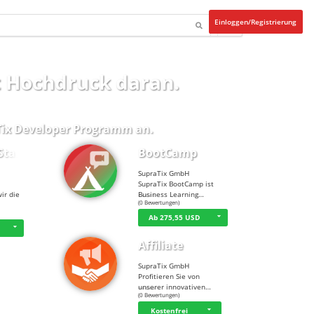
Einloggen/Registrierung
t Hochdruck daran.
ix Developer Programm
an.
Start…
BootCamp
SupraTix GmbH
SupraTix BootCamp ist
ir die
Business Learning…
☆
☆
☆
☆
☆
(0 Bewertungen)
Ab 275,55 USD
Affiliate
SupraTix GmbH
Profitieren Sie von
unserer innovativen…
☆
☆
☆
☆
☆
(0 Bewertungen)
Kostenfrei