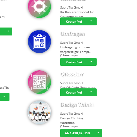
SupraTix GmbH
Ihr Konferenzmodul für
tent
Onlinemeetings
Kostenfrei
D
Umfragen
SupraTix GmbH
Umfragen gibt Ihnen
vorgefertigte Templ…
☆
☆
☆
☆
☆
(0 Bewertungen)
Kostenfrei
QRcoderr
SupraTix GmbH
praTix
Der QR-Code Generator
Kostenfrei
Design Thinking…
SupraTix GmbH
Design Thinking
Workshop
☆
☆
☆
☆
☆
(0 Bewertungen)
Ab 1.498,89 USD