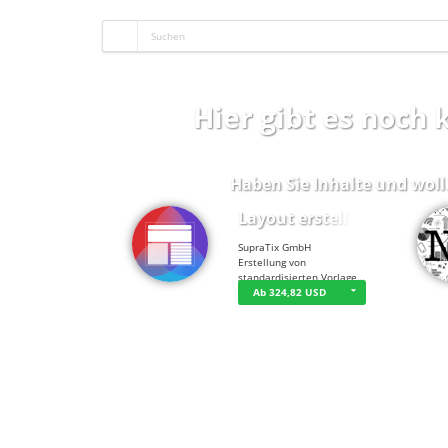
Hier gibt es noch
Haben Sie Inhalte und woll
Layout erstellen
SupraTix GmbH
Erstellung von
standardisierten Vorlage…
Ab 324,82 USD