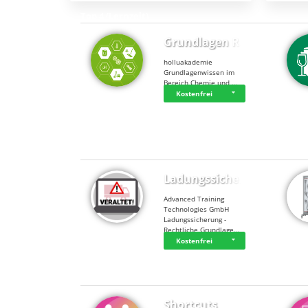
Top 4 (Lernzeit)
Grundlagen Rein…
holluakademie
Grundlagenwissen im
Bereich Chemie und …
Kostenfrei
Top 4 (Buchungen)
Ladungssicherung
Advanced Training
Technologies GmbH
Ladungssicherung -
Rechtliche Grundlage…
Kostenfrei
Shortcuts