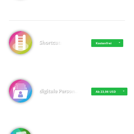
Shortcuts
Kostenfrei
digitale Person…
Ab 23,06 USD