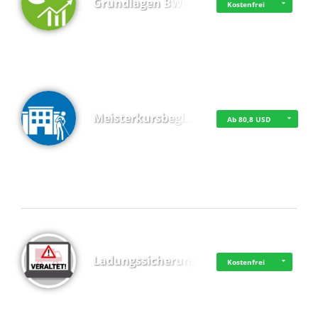
Grundlagen BWL
Kostenfrei
Meisterkursbegl…
Ab 80,8 USD
Top 4 (Buchungen)
Ladungssicherung
Kostenfrei