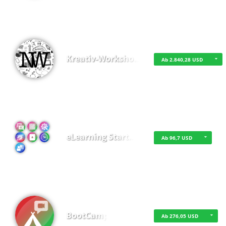
Kreativ-Worksho…
Ab 2.840,28 USD
eLearning Start…
Ab 96,7 USD
BootCamp
Ab 276,05 USD