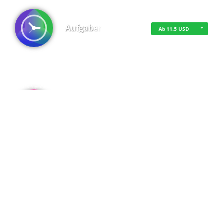
Aufgaben
Ab 11,5 USD
·
·
·
Datenschutz
·
Impressum
EU-Online-Schlichtungs-Plattform
·
© 2016 - 2026 SupraTix GmbH oder Partnergesellschaften - Alle Rechte vorbehalten.
Admin
Kostenfrei
Spaces
Kostenfrei