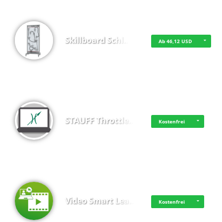
Skillboard Schl…
Ab 46,12 USD
STAUFF Throttle…
Kostenfrei
Video Smart Lea…
Kostenfrei