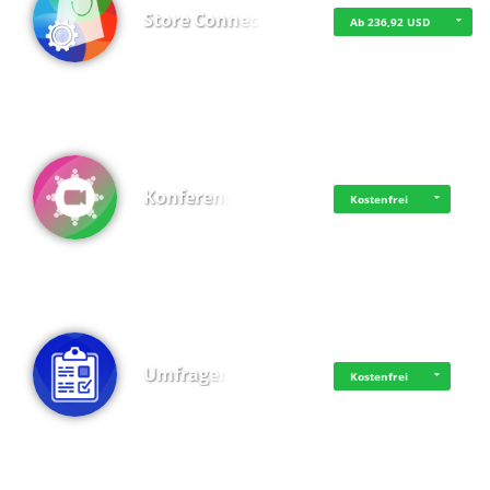
Store Connect
Ab 236,92 USD
Konferenz
Kostenfrei
Umfragen
Kostenfrei