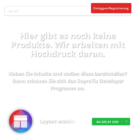
Einloggen/Registrierung
Hier gibt es noch keine
Produkte. Wir arbeiten mit
Hochdruck daran.
Haben Sie Inhalte und wollen diese bereitstellen?
Dann schauen Sie sich das
SupraTix Developer
Programm
an.
Layout erstellen
Ab 325,41 USD