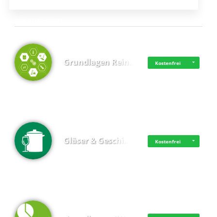
Top 4 (Lernzeit)
Grundlagen Rein…
Kostenfrei
Gläser & Geschi…
Kostenfrei