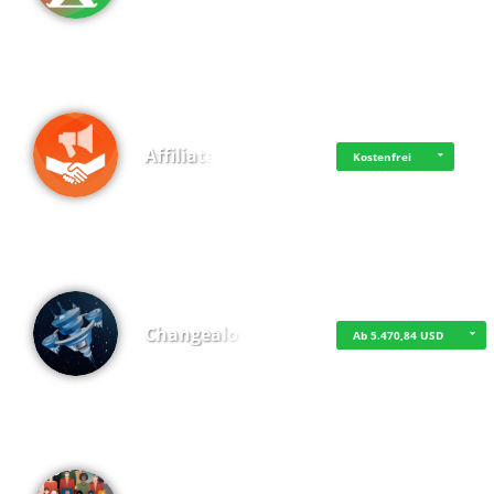
Affiliate
Kostenfrei
Changealot
Ab 5.470,84 USD