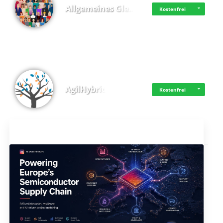
Allgemeines Gle…
Kostenfrei
AgilHybrid
Kostenfrei
Aktuelles