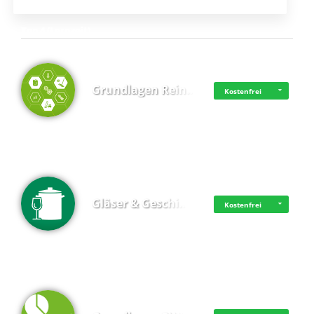
Top 4 (Lernzeit)
Grundlagen Rein…
Kostenfrei
Gläser & Geschi…
Kostenfrei