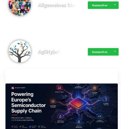
Allgemeines Gle…
Kostenfrei
AgilHybrid
Kostenfrei
Aktuelles