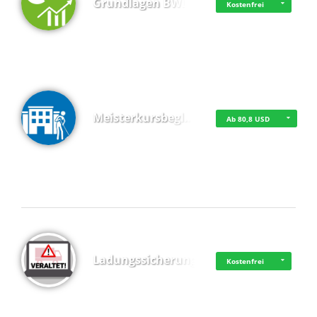
Grundlagen BWL
Kostenfrei
Meisterkursbegl…
Ab 80,8 USD
Top 4 (Buchungen)
Ladungssicherung
Kostenfrei