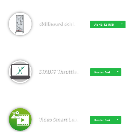
Skillboard Schl…
Ab 46,12 USD
STAUFF Throttle…
Kostenfrei
Video Smart Lea…
Kostenfrei