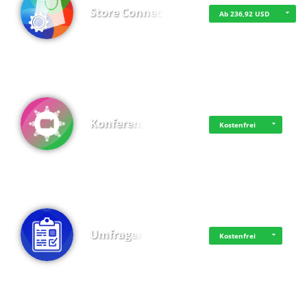
Store Connect
Ab 236,92 USD
Konferenz
Kostenfrei
Umfragen
Kostenfrei