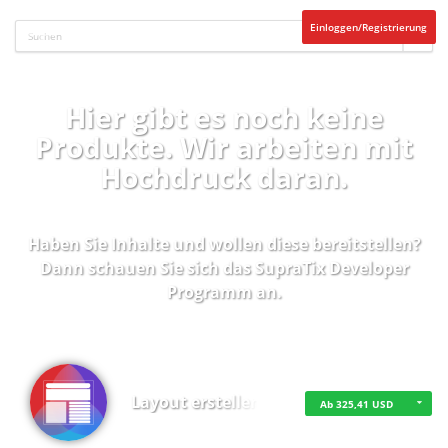
Einloggen/Registrierung
Hier gibt es noch keine
Produkte. Wir arbeiten mit
Hochdruck daran.
Haben Sie Inhalte und wollen diese bereitstellen?
Dann schauen Sie sich das
SupraTix Developer
Programm
an.
Layout erstellen
Ab 325,41 USD