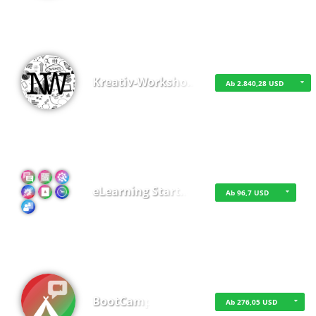
Kreativ-Worksho…
Ab 2.840,28 USD
eLearning Start…
Ab 96,7 USD
BootCamp
Ab 276,05 USD