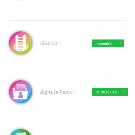
Shortcuts
Kostenfrei
digitale Person…
Ab 23,06 USD