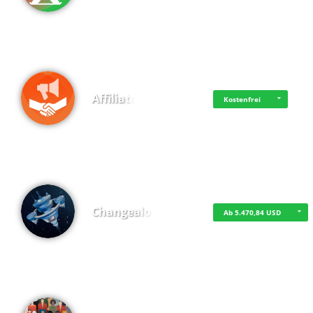
Affiliate
Kostenfrei
Changealot
Ab 5.470,84 USD