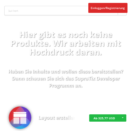
Einloggen/Registrierung
Hier gibt es noch keine
Produkte. Wir arbeiten mit
Hochdruck daran.
Haben Sie Inhalte und wollen diese bereitstellen?
Dann schauen Sie sich das
SupraTix Developer
Programm
an.
Layout erstellen
Ab 325,77 USD