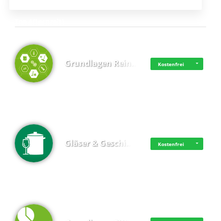
Top 4 (Lernzeit)
Grundlagen Rein…
Kostenfrei
Gläser & Geschi…
Kostenfrei