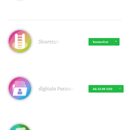
Shortcuts
Kostenfrei
digitale Person…
Ab 23,09 USD