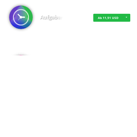
Aufgaben
Ab 11,51 USD
·
·
·
Datenschutz
·
Impressum
EU-Online-Schlichtungs-Plattform
·
© 2016 - 2026 SupraTix GmbH oder Partnergesellschaften - Alle Rechte vorbehalten.
Admin
Kostenfrei
Spaces
Kostenfrei