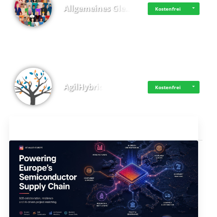
Allgemeines Gle…
Kostenfrei
AgilHybrid
Kostenfrei
Aktuelles