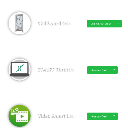
Skillboard Schl…
Ab 46,17 USD
STAUFF Throttle…
Kostenfrei
Video Smart Lea…
Kostenfrei