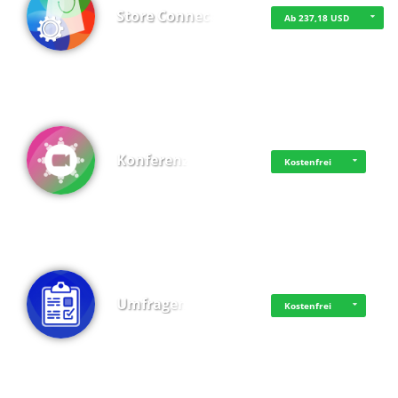
Store Connect
Ab 237,18 USD
Konferenz
Kostenfrei
Umfragen
Kostenfrei