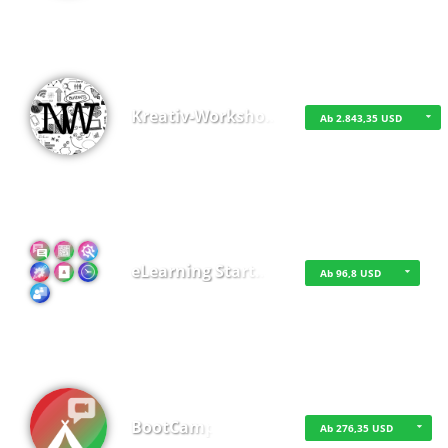
Kreativ-Worksho…
Ab 2.843,35 USD
eLearning Start…
Ab 96,8 USD
BootCamp
Ab 276,35 USD