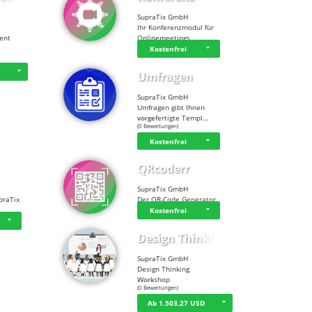
SupraTix GmbH
Ihr Konferenzmodul für
tent
Onlinemeetings
Kostenfrei
D
Umfragen
SupraTix GmbH
Umfragen gibt Ihnen
vorgefertigte Templ…
☆
☆
☆
☆
☆
(0 Bewertungen)
Kostenfrei
QRcoderr
SupraTix GmbH
praTix
Der QR-Code Generator
Kostenfrei
Design Thinking…
SupraTix GmbH
Design Thinking
Workshop
☆
☆
☆
☆
☆
(0 Bewertungen)
Ab 1.503,27 USD