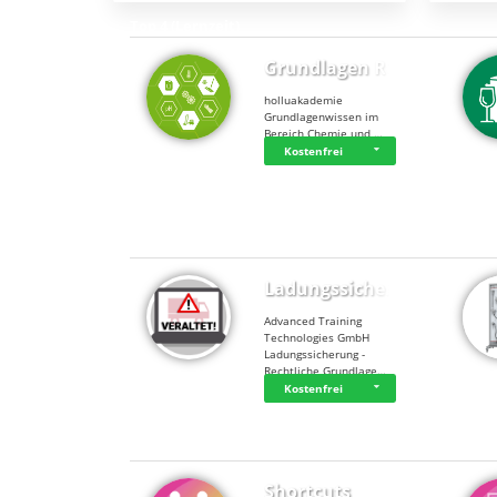
Top 4 (Lernzeit)
Grundlagen Rein…
holluakademie
Grundlagenwissen im
Bereich Chemie und …
Kostenfrei
Top 4 (Buchungen)
Ladungssicherung
Advanced Training
Technologies GmbH
Ladungssicherung -
Rechtliche Grundlage…
Kostenfrei
Shortcuts