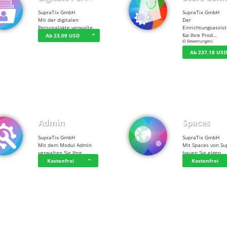
SupraTix GmbH
SupraTix GmbH
Mit der digitalen
Der
Personalakte verwalte…
Einrichtungsassis
für Ihre Prod…
Ab 23,09 USD
☆
☆
☆
☆
☆
(0 Bewertungen)
Ab 237,18 US
Admin
Spaces
SupraTix GmbH
SupraTix GmbH
Mit dem Modul Admin
Mit Spaces von Su
verwalten Sie Ihre …
bauen Sie eigen…
Kostenfrei
Kostenfrei