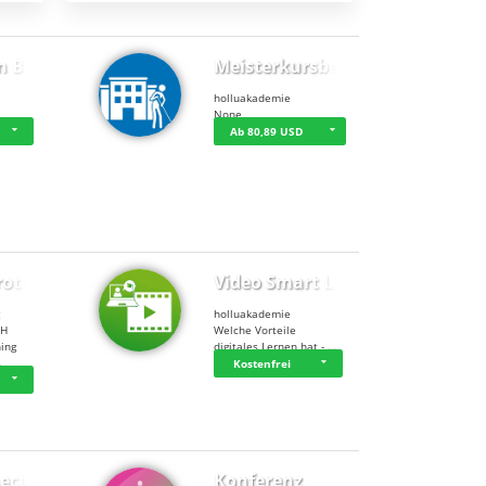
n BWL
Meisterkursbegl…
holluakademie
None
Ab 80,89 USD
rottle…
Video Smart Lea…
g
holluakademie
bH
Welche Vorteile
ning
digitales Lernen hat - …
…
Kostenfrei
ect
Konferenz