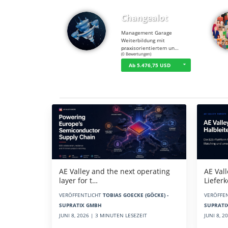
Changealot
Management Garage
Weiterbildung mit
praxisorientiertem un…
☆
☆
☆
☆
☆
(0 Bewertungen)
Ab 5.476,75 USD
Aktuelles
AE Vall
AE Valley and the next operating
Liefer
layer for t…
VERÖFFE
VERÖFFENTLICHT
TOBIAS GOECKE (GÖCKE) -
SUPRATI
SUPRATIX GMBH
JUNI 8, 
JUNI 8, 2026 | 3 MINUTEN LESEZEIT