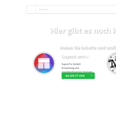
Hier gibt es noch
Haben Sie Inhalte und woll
Layout erstellen
SupraTix GmbH
Erstellung von
standardisierten Vorlage…
Ab 325,77 USD