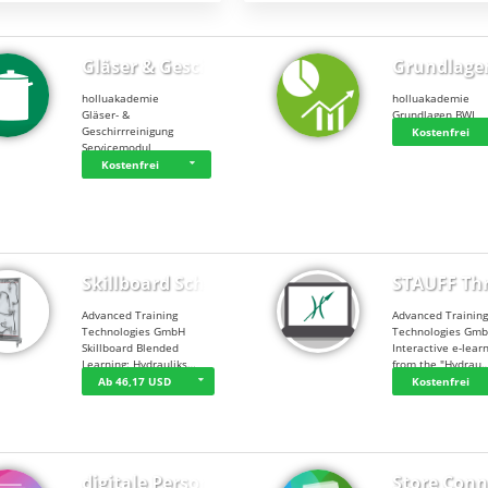
Gläser & Geschi…
Grundlage
holluakademie
holluakademie
Gläser- &
Grundlagen BWL
Geschirrreinigung
Kostenfrei
Servicemodul
Kostenfrei
Skillboard Schl…
STAUFF Th
Advanced Training
Advanced Trainin
Technologies GmbH
Technologies Gm
Skillboard Blended
Interactive e-lear
Learning: Hydrauliks…
from the "Hydrau
Ab 46,17 USD
Kostenfrei
digitale Person…
Store Conn