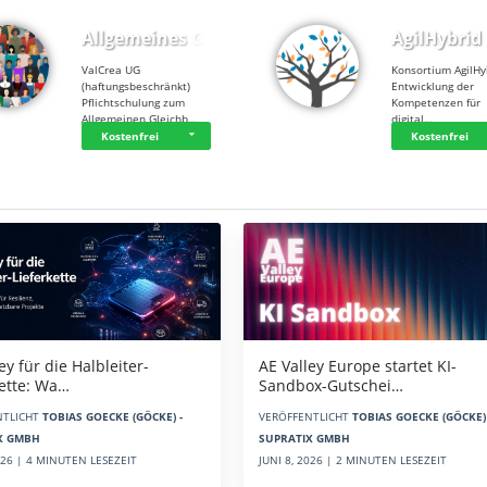
Allgemeines Gle…
AgilHybrid
ValCrea UG
Konsortium AgilHy
(haftungsbeschränkt)
Entwicklung der
Pflichtschulung zum
Kompetenzen für
Allgemeinen Gleichb…
digital…
Kostenfrei
Kostenfrei
AE Valley Europe startet KI-
ey für die Halbleiter-
Sandbox-Gutschei…
kette: Wa…
VERÖFFENTLICHT
TOBIAS GOECKE (GÖCKE) 
NTLICHT
TOBIAS GOECKE (GÖCKE) -
SUPRATIX GMBH
X GMBH
JUNI 8, 2026 | 2 MINUTEN LESEZEIT
2026 | 4 MINUTEN LESEZEIT