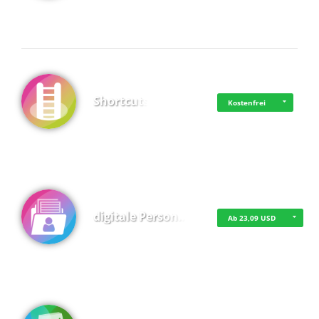
Shortcuts
Kostenfrei
digitale Person…
Ab 23,09 USD