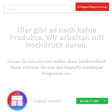
Einloggen/Registrierung
Hier gibt es noch keine
Produkte. Wir arbeiten mit
Hochdruck daran.
Haben Sie Inhalte und wollen diese bereitstellen?
Dann schauen Sie sich das
SupraTix Developer
Programm
an.
Layout erstellen
Ab 325,77 USD