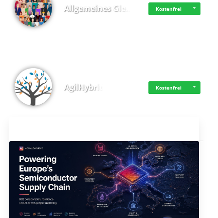
Allgemeines Gle…
Kostenfrei
AgilHybrid
Kostenfrei
Aktuelles