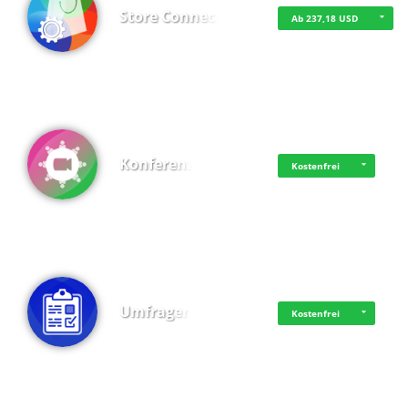
Store Connect
Ab 237,18 USD
Konferenz
Kostenfrei
Umfragen
Kostenfrei