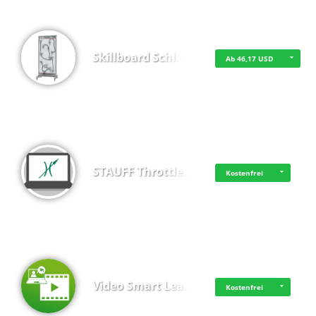
Skillboard Schl…
Ab 46,17 USD
STAUFF Throttle…
Kostenfrei
Video Smart Lea…
Kostenfrei