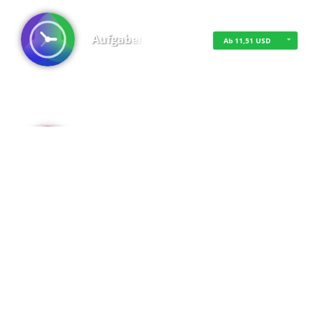
Aufgaben
Ab 11,51 USD
·
·
·
Datenschutz
·
Impressum
EU-Online-Schlichtungs-Plattform
·
© 2016 - 2026 SupraTix GmbH oder Partnergesellschaften - Alle Rechte vorbehalten.
Admin
Kostenfrei
Spaces
Kostenfrei