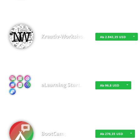
Kreativ-Worksho…
Ab 2.843,35 USD
eLearning Start…
Ab 96,8 USD
BootCamp
Ab 276,35 USD