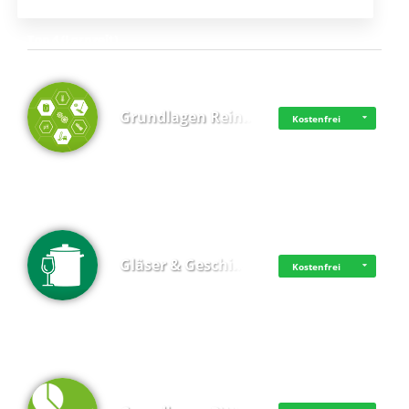
Top 4 (Lernzeit)
Grundlagen Rein…
Kostenfrei
Gläser & Geschi…
Kostenfrei