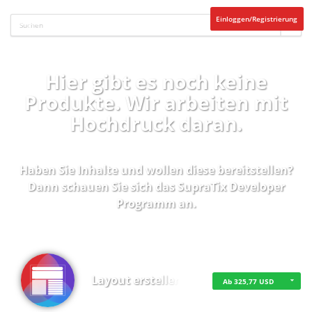
Einloggen/Registrierung
Hier gibt es noch keine
Produkte. Wir arbeiten mit
Hochdruck daran.
Haben Sie Inhalte und wollen diese bereitstellen?
Dann schauen Sie sich das
SupraTix Developer
Programm
an.
Layout erstellen
Ab 325,77 USD