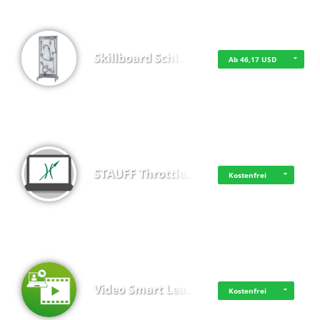
Skillboard Schl…
Ab 46,17 USD
STAUFF Throttle…
Kostenfrei
Video Smart Lea…
Kostenfrei