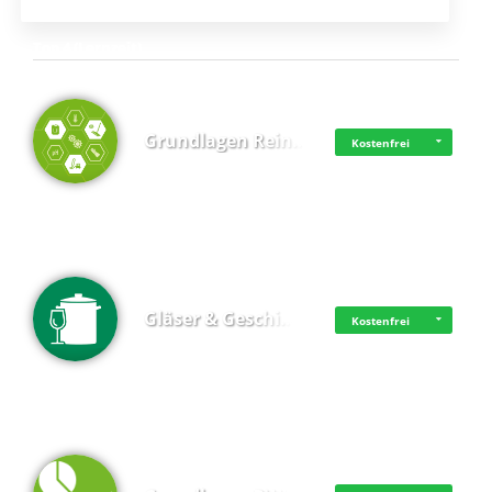
Top 4 (Lernzeit)
Grundlagen Rein…
Kostenfrei
Gläser & Geschi…
Kostenfrei