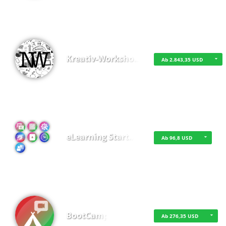
Kreativ-Worksho…
Ab 2.843,35 USD
eLearning Start…
Ab 96,8 USD
BootCamp
Ab 276,35 USD