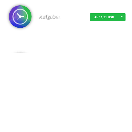
Aufgaben
Ab 11,51 USD
·
·
·
Datenschutz
·
Impressum
EU-Online-Schlichtungs-Plattform
·
© 2016 - 2026 SupraTix GmbH oder Partnergesellschaften - Alle Rechte vorbehalten.
Admin
Kostenfrei
Spaces
Kostenfrei