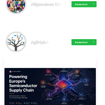
Allgemeines Gle…
Kostenfrei
AgilHybrid
Kostenfrei
Aktuelles