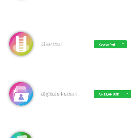
Shortcuts
Kostenfrei
digitale Person…
Ab 23,09 USD