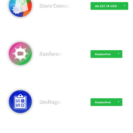
Store Connect
Ab 237,18 USD
Konferenz
Kostenfrei
Umfragen
Kostenfrei