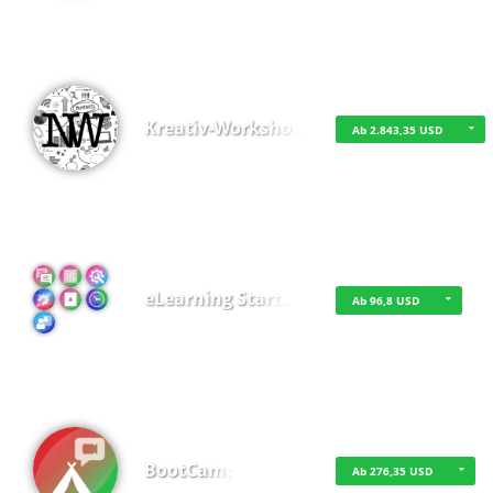
Kreativ-Worksho…
Ab 2.843,35 USD
eLearning Start…
Ab 96,8 USD
BootCamp
Ab 276,35 USD