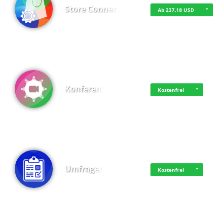
Store Connect
Ab 237,18 USD
Konferenz
Kostenfrei
Umfragen
Kostenfrei