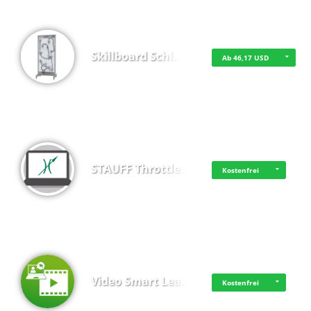
Skillboard Schl…
Ab 46,17 USD
STAUFF Throttle…
Kostenfrei
Video Smart Lea…
Kostenfrei