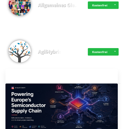
Allgemeines Gle…
Kostenfrei
AgilHybrid
Kostenfrei
Aktuelles