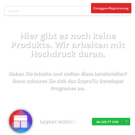
Einloggen/Registrierung
Hier gibt es noch keine
Produkte. Wir arbeiten mit
Hochdruck daran.
Haben Sie Inhalte und wollen diese bereitstellen?
Dann schauen Sie sich das
SupraTix Developer
Programm
an.
Layout erstellen
Ab 325,77 USD