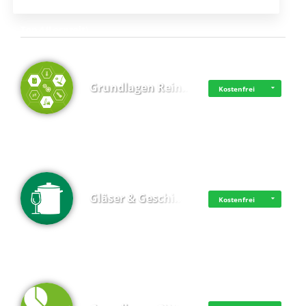
Top 4 (Lernzeit)
Grundlagen Rein…
Kostenfrei
Gläser & Geschi…
Kostenfrei