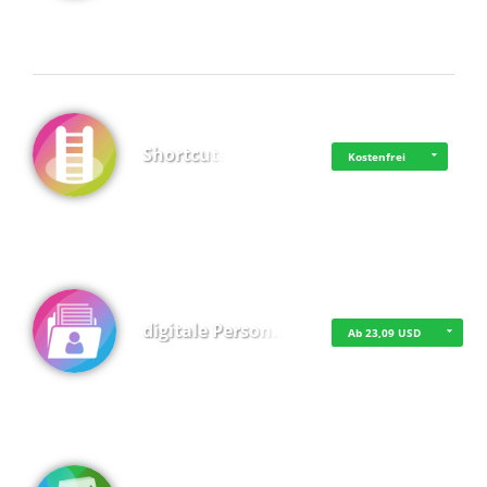
Shortcuts
Kostenfrei
digitale Person…
Ab 23,09 USD