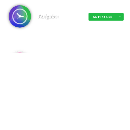
Aufgaben
Ab 11,51 USD
·
·
·
Datenschutz
·
Impressum
EU-Online-Schlichtungs-Plattform
·
© 2016 - 2026 SupraTix GmbH oder Partnergesellschaften - Alle Rechte vorbehalten.
Admin
Kostenfrei
Spaces
Kostenfrei