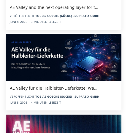
AE Valley and the next operating layer for t…
VERÖFFENTLICHT
TOBIAS GOECKE (GÖCKE) - SUPRATIX GMBH
JUNI 8, 2026 | 3 MINUTEN LESEZEIT
AE Valley für die Halbleiter-Lieferkette: Wa…
VERÖFFENTLICHT
TOBIAS GOECKE (GÖCKE) - SUPRATIX GMBH
JUNI 8, 2026 | 4 MINUTEN LESEZEIT