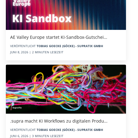
AE Valley Europe startet KI-Sandbox-Gutschei…
VERÖFFENTLICHT
TOBIAS GOECKE (GÖCKE) - SUPRATIX GMBH
JUNI 8, 2026 | 2 MINUTEN LESEZEIT
.supra macht KI Workflows zu digitalen Produ…
VERÖFFENTLICHT
TOBIAS GOECKE (GÖCKE) - SUPRATIX GMBH
JUNI 6, 2026 | 3 MINUTEN LESEZEIT