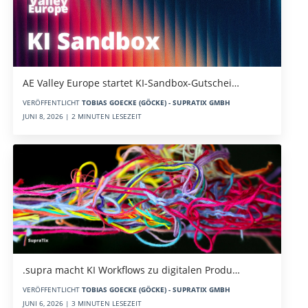
AE Valley Europe startet KI-Sandbox-Gutschei…
VERÖFFENTLICHT
TOBIAS GOECKE (GÖCKE) - SUPRATIX GMBH
JUNI 8, 2026 | 2 MINUTEN LESEZEIT
.supra macht KI Workflows zu digitalen Produ…
VERÖFFENTLICHT
TOBIAS GOECKE (GÖCKE) - SUPRATIX GMBH
JUNI 6, 2026 | 3 MINUTEN LESEZEIT