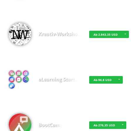
Kreativ-Worksho…
Ab 2.843,35 USD
eLearning Start…
Ab 96,8 USD
BootCamp
Ab 276,35 USD