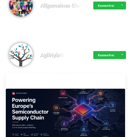
Allgemeines Gle…
Kostenfrei
AgilHybrid
Kostenfrei
Aktuelles