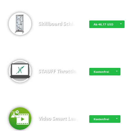
Skillboard Schl…
Ab 46,17 USD
STAUFF Throttle…
Kostenfrei
Video Smart Lea…
Kostenfrei