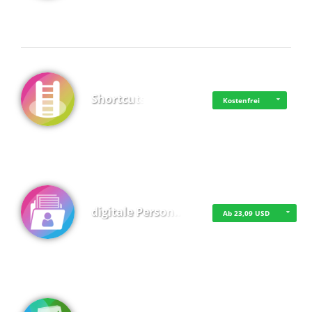
Shortcuts
Kostenfrei
digitale Person…
Ab 23,09 USD