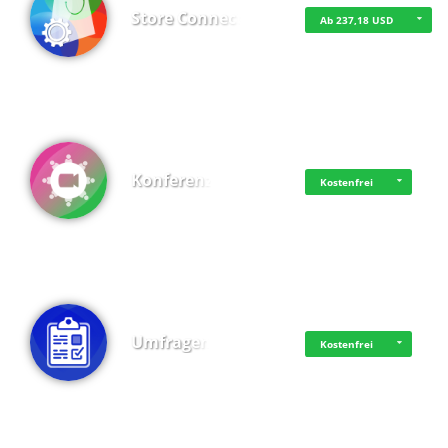
Store Connect
Ab 237,18 USD
Konferenz
Kostenfrei
Umfragen
Kostenfrei