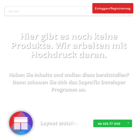
Einloggen/Registrierung
Hier gibt es noch keine
Produkte. Wir arbeiten mit
Hochdruck daran.
Haben Sie Inhalte und wollen diese bereitstellen?
Dann schauen Sie sich das
SupraTix Developer
Programm
an.
Layout erstellen
Ab 325,77 USD