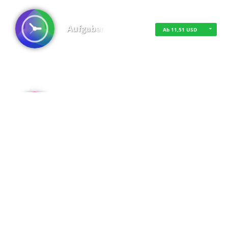
Aufgaben
Ab 11,51 USD
·
·
·
Datenschutz
·
Impressum
EU-Online-Schlichtungs-Plattform
·
© 2016 - 2026 SupraTix GmbH oder Partnergesellschaften - Alle Rechte vorbehalten.
Admin
Kostenfrei
Spaces
Kostenfrei