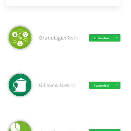
Top 4 (Lernzeit)
Grundlagen Rein…
Kostenfrei
Gläser & Geschi…
Kostenfrei