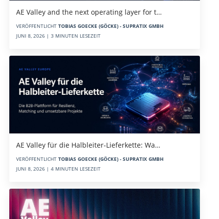
AE Valley and the next operating layer for t…
VERÖFFENTLICHT
TOBIAS GOECKE (GÖCKE) - SUPRATIX GMBH
JUNI 8, 2026 | 3 MINUTEN LESEZEIT
AE Valley für die Halbleiter-Lieferkette: Wa…
VERÖFFENTLICHT
TOBIAS GOECKE (GÖCKE) - SUPRATIX GMBH
JUNI 8, 2026 | 4 MINUTEN LESEZEIT