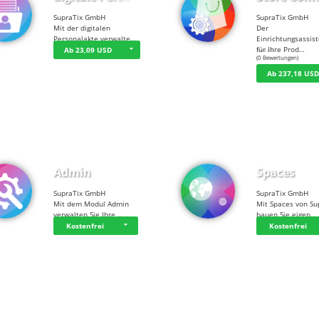
SupraTix GmbH
SupraTix GmbH
Mit der digitalen
Der
Personalakte verwalte…
Einrichtungsassis
für Ihre Prod…
Ab 23,09 USD
☆
☆
☆
☆
☆
(0 Bewertungen)
Ab 237,18 US
Admin
Spaces
SupraTix GmbH
SupraTix GmbH
Mit dem Modul Admin
Mit Spaces von Su
verwalten Sie Ihre …
bauen Sie eigen…
Kostenfrei
Kostenfrei