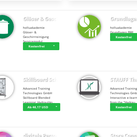
Gläser & Geschi…
Grundlage
holluakademie
holluakademie
Gläser- &
Grundlagen BWL
Geschirrreinigung
Kostenfrei
Servicemodul
Kostenfrei
Skillboard Schl…
STAUFF Th
Advanced Training
Advanced Trainin
Technologies GmbH
Technologies Gm
Skillboard Blended
Interactive e-lear
Learning: Hydrauliks…
from the "Hydrau
Ab 46,17 USD
Kostenfrei
digitale Person…
Store Conn