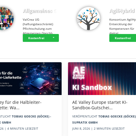
Allgemeines Gle…
AgilHybrid
ValCrea UG
Konsortium AgilHy
(haftungsbeschränkt)
Entwicklung der
Pflichtschulung zum
Kompetenzen für
Allgemeinen Gleichb…
digital…
Kostenfrei
Kostenfrei
AE Valley Europe startet KI-
ey für die Halbleiter-
Sandbox-Gutschei…
kette: Wa…
VERÖFFENTLICHT
TOBIAS GOECKE (GÖCKE) 
NTLICHT
TOBIAS GOECKE (GÖCKE) -
SUPRATIX GMBH
X GMBH
JUNI 8, 2026 | 2 MINUTEN LESEZEIT
2026 | 4 MINUTEN LESEZEIT