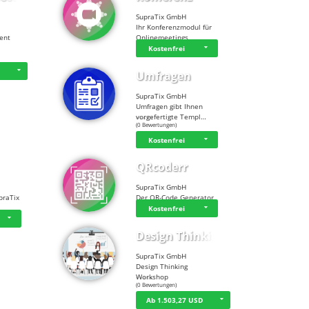
SupraTix GmbH
Ihr Konferenzmodul für
tent
Onlinemeetings
Kostenfrei
D
Umfragen
SupraTix GmbH
Umfragen gibt Ihnen
vorgefertigte Templ…
☆
☆
☆
☆
☆
(0 Bewertungen)
Kostenfrei
QRcoderr
SupraTix GmbH
praTix
Der QR-Code Generator
Kostenfrei
Design Thinking…
SupraTix GmbH
Design Thinking
Workshop
☆
☆
☆
☆
☆
(0 Bewertungen)
Ab 1.503,27 USD