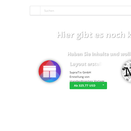
Hier gibt es noch
Haben Sie Inhalte und woll
Layout erstellen
SupraTix GmbH
Erstellung von
standardisierten Vorlage…
Ab 325,77 USD