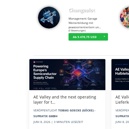
Changealot
Management Garage
Weiterbildung mit
praxisorientiertem un…
☆
☆
☆
☆
☆
(0 Bewertungen)
Ab 5.476,75 USD
Aktuelles
AE Vall
AE Valley and the next operating
Liefer
layer for t…
VERÖFFE
VERÖFFENTLICHT
TOBIAS GOECKE (GÖCKE) -
SUPRATI
SUPRATIX GMBH
JUNI 8, 
JUNI 8, 2026 | 3 MINUTEN LESEZEIT