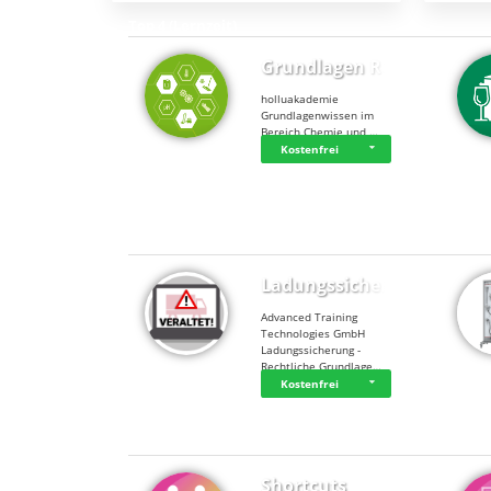
Top 4 (Lernzeit)
Grundlagen Rein…
holluakademie
Grundlagenwissen im
Bereich Chemie und …
Kostenfrei
Top 4 (Buchungen)
Ladungssicherung
Advanced Training
Technologies GmbH
Ladungssicherung -
Rechtliche Grundlage…
Kostenfrei
Shortcuts