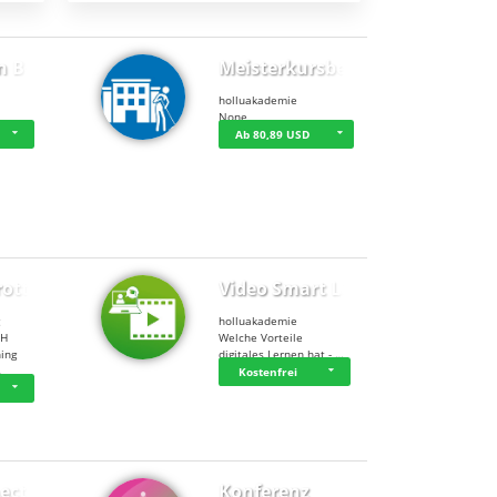
n BWL
Meisterkursbegl…
holluakademie
None
Ab 80,89 USD
rottle…
Video Smart Lea…
g
holluakademie
bH
Welche Vorteile
ning
digitales Lernen hat - …
…
Kostenfrei
ect
Konferenz