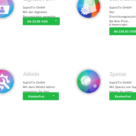
SupraTix GmbH
SupraTix GmbH
Mit der digitalen
Der
Personalakte verwalte…
Einrichtungsassis
für Ihre Prod…
Ab 23,06 USD
☆
☆
☆
☆
☆
(0 Bewertungen)
Ab 236,92 US
Admin
Spaces
SupraTix GmbH
SupraTix GmbH
Mit dem Modul Admin
Mit Spaces von Su
verwalten Sie Ihre …
bauen Sie eigen…
Kostenfrei
Kostenfrei