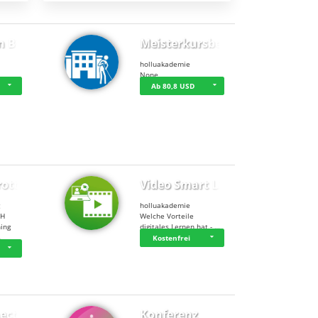
n BWL
Meisterkursbegl…
holluakademie
None
Ab 80,8 USD
rottle…
Video Smart Lea…
g
holluakademie
bH
Welche Vorteile
ning
digitales Lernen hat - …
…
Kostenfrei
ect
Konferenz