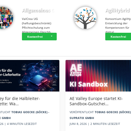
Allgemeines Gle…
AgilHybrid
ValCrea UG
Konsortium AgilHy
(haftungsbeschränkt)
Entwicklung der
Pflichtschulung zum
Kompetenzen für
Allgemeinen Gleichb…
digital…
Kostenfrei
Kostenfrei
AE Valley Europe startet KI-
ey für die Halbleiter-
Sandbox-Gutschei…
kette: Wa…
VERÖFFENTLICHT
TOBIAS GOECKE (GÖCKE) 
NTLICHT
TOBIAS GOECKE (GÖCKE) -
SUPRATIX GMBH
X GMBH
JUNI 8, 2026 | 2 MINUTEN LESEZEIT
2026 | 4 MINUTEN LESEZEIT