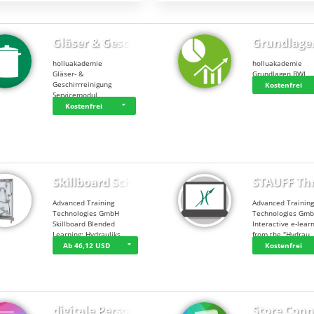
Gläser & Geschi…
Grundlage
holluakademie
holluakademie
Gläser- &
Grundlagen BWL
Geschirrreinigung
Kostenfrei
Servicemodul
Kostenfrei
Skillboard Schl…
STAUFF Th
Advanced Training
Advanced Trainin
Technologies GmbH
Technologies Gm
Skillboard Blended
Interactive e-lear
Learning: Hydrauliks…
from the "Hydrau
Ab 46,12 USD
Kostenfrei
digitale Person…
Store Conn