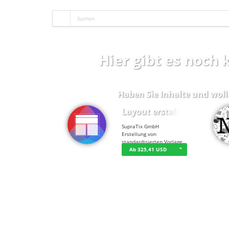
Hier gibt es noch
Haben Sie Inhalte und woll
Layout erstellen
SupraTix GmbH
Erstellung von
standardisierten Vorlage…
Ab 325,41 USD