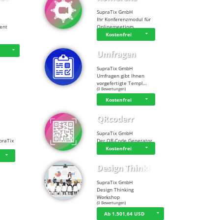
SupraTix GmbH
Ihr Konferenzmodul für
tent
Onlinemeetings
Kostenfrei
D
Umfragen
SupraTix GmbH
Umfragen gibt Ihnen
vorgefertigte Templ…
☆
☆
☆
☆
☆
(0 Bewertungen)
Kostenfrei
QRcoderr
SupraTix GmbH
praTix
Der QR-Code Generator
Kostenfrei
Design Thinking…
SupraTix GmbH
Design Thinking
Workshop
☆
☆
☆
☆
☆
(0 Bewertungen)
Ab 1.501,64 USD