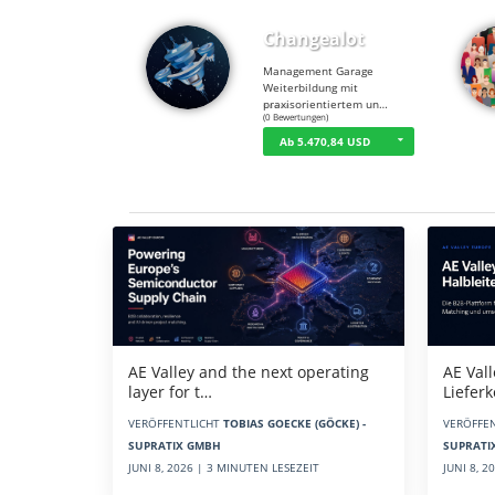
Changealot
Management Garage
Weiterbildung mit
praxisorientiertem un…
☆
☆
☆
☆
☆
(0 Bewertungen)
Ab 5.470,84 USD
Aktuelles
AE Vall
AE Valley and the next operating
Liefer
layer for t…
VERÖFFE
VERÖFFENTLICHT
TOBIAS GOECKE (GÖCKE) -
SUPRATI
SUPRATIX GMBH
JUNI 8, 
JUNI 8, 2026 | 3 MINUTEN LESEZEIT