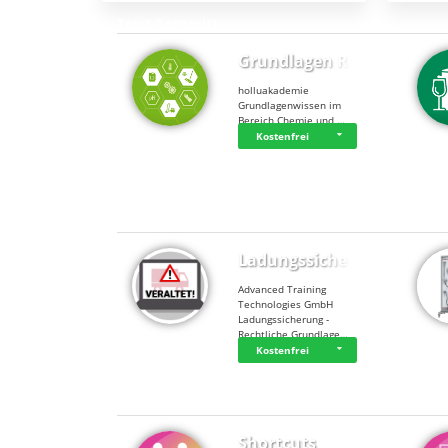
Top 4 (Lernzeit)
Grundlagen Rein…
holluakademie
Grundlagenwissen im
Bereich Chemie und …
Kostenfrei
Top 4 (Buchungen)
Ladungssicherung
Advanced Training
Technologies GmbH
Ladungssicherung -
Rechtliche Grundlage…
Kostenfrei
Shortcuts