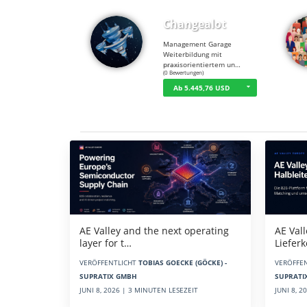
Changealot
Management Garage
Weiterbildung mit
praxisorientiertem un…
☆
☆
☆
☆
☆
(0 Bewertungen)
Ab 5.445,76 USD
Aktuelles
AE Vall
AE Valley and the next operating
Liefer
layer for t…
VERÖFFE
VERÖFFENTLICHT
TOBIAS GOECKE (GÖCKE) -
SUPRATI
SUPRATIX GMBH
JUNI 8, 
JUNI 8, 2026 | 3 MINUTEN LESEZEIT