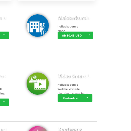
n BWL
Meisterkursbegl…
holluakademie
None
Ab 80,43 USD
rottle…
Video Smart Lea…
g
holluakademie
bH
Welche Vorteile
ning
digitales Lernen hat - …
…
Kostenfrei
ect
Konferenz