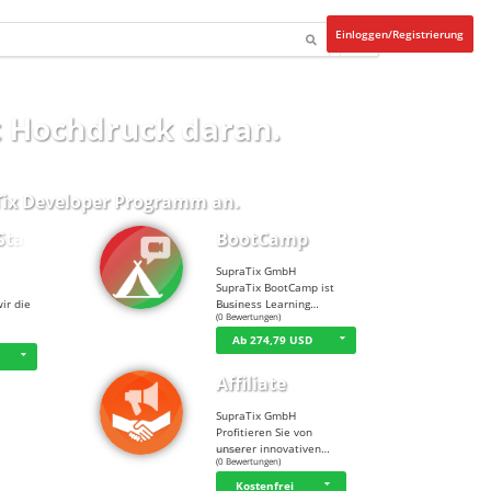
Einloggen/Registrierung
t Hochdruck daran.
ix Developer Programm
an.
Start…
BootCamp
SupraTix GmbH
SupraTix BootCamp ist
ir die
Business Learning…
☆
☆
☆
☆
☆
(0 Bewertungen)
Ab 274,79 USD
Affiliate
SupraTix GmbH
Profitieren Sie von
unserer innovativen…
☆
☆
☆
☆
☆
(0 Bewertungen)
Kostenfrei