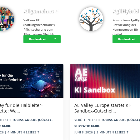
Allgemeines Gle…
AgilHybrid
ValCrea UG
Konsortium AgilHy
(haftungsbeschränkt)
Entwicklung der
Pflichtschulung zum
Kompetenzen für
Allgemeinen Gleichb…
digital…
Kostenfrei
Kostenfrei
AE Valley Europe startet KI-
ey für die Halbleiter-
Sandbox-Gutschei…
kette: Wa…
VERÖFFENTLICHT
TOBIAS GOECKE (GÖCKE) 
NTLICHT
TOBIAS GOECKE (GÖCKE) -
SUPRATIX GMBH
X GMBH
JUNI 8, 2026 | 2 MINUTEN LESEZEIT
2026 | 4 MINUTEN LESEZEIT