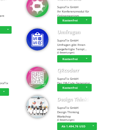
SupraTix GmbH
Ihr Konferenzmodul für
tent
Onlinemeetings
Kostenfrei
D
Umfragen
SupraTix GmbH
Umfragen gibt Ihnen
vorgefertigte Templ…
☆
☆
☆
☆
☆
(0 Bewertungen)
Kostenfrei
QRcoderr
SupraTix GmbH
praTix
Der QR-Code Generator
Kostenfrei
Design Thinking…
SupraTix GmbH
Design Thinking
Workshop
☆
☆
☆
☆
☆
(0 Bewertungen)
Ab 1.494,76 USD