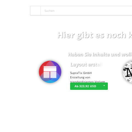
Hier gibt es noch
Haben Sie Inhalte und woll
Layout erstellen
SupraTix GmbH
Erstellung von
standardisierten Vorlage…
Ab 323,92 USD