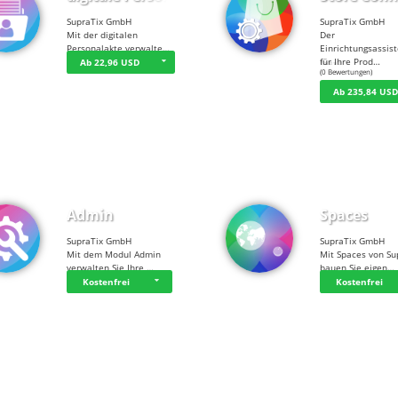
SupraTix GmbH
SupraTix GmbH
Mit der digitalen
Der
Personalakte verwalte…
Einrichtungsassis
für Ihre Prod…
Ab 22,96 USD
☆
☆
☆
☆
☆
(0 Bewertungen)
Ab 235,84 US
Admin
Spaces
SupraTix GmbH
SupraTix GmbH
Mit dem Modul Admin
Mit Spaces von Su
verwalten Sie Ihre …
bauen Sie eigen…
Kostenfrei
Kostenfrei