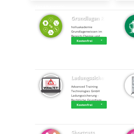
Top 4 (Lernzeit)
Grundlagen Rein…
holluakademie
Grundlagenwissen im
Bereich Chemie und …
Kostenfrei
Top 4 (Buchungen)
Ladungssicherung
Advanced Training
Technologies GmbH
Ladungssicherung -
Rechtliche Grundlage…
Kostenfrei
Shortcuts