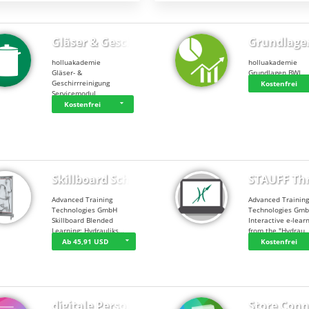
Gläser & Geschi…
Grundlage
holluakademie
holluakademie
Gläser- &
Grundlagen BWL
Geschirrreinigung
Kostenfrei
Servicemodul
Kostenfrei
Skillboard Schl…
STAUFF Th
Advanced Training
Advanced Trainin
Technologies GmbH
Technologies Gm
Skillboard Blended
Interactive e-lear
Learning: Hydrauliks…
from the "Hydrau
Ab 45,91 USD
Kostenfrei
digitale Person…
Store Conn