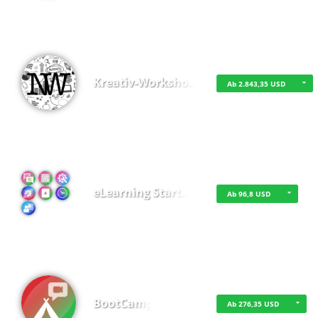
Kreativ-Worksho…
Ab 2.843,35 USD
eLearning Start…
Ab 96,8 USD
BootCamp
Ab 276,35 USD