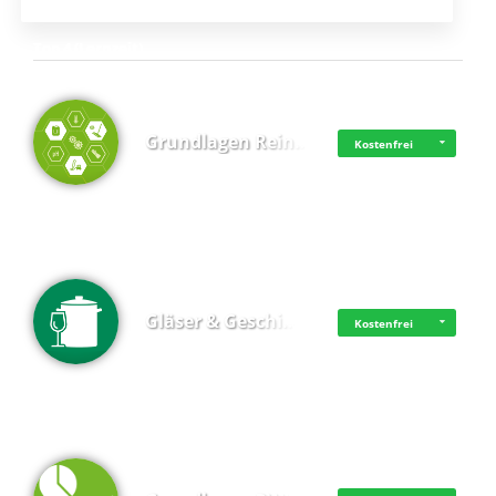
Top 4 (Lernzeit)
Grundlagen Rein…
Kostenfrei
Gläser & Geschi…
Kostenfrei