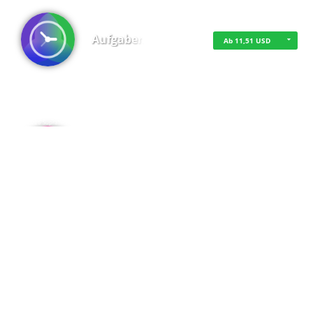
Aufgaben
Ab 11,51 USD
·
·
·
Datenschutz
·
Impressum
EU-Online-Schlichtungs-Plattform
·
© 2016 - 2026 SupraTix GmbH oder Partnergesellschaften - Alle Rechte vorbehalten.
Admin
Kostenfrei
Spaces
Kostenfrei