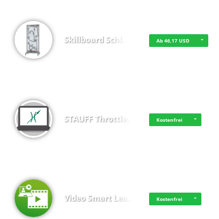
Skillboard Schl…
Ab 46,17 USD
STAUFF Throttle…
Kostenfrei
Video Smart Lea…
Kostenfrei