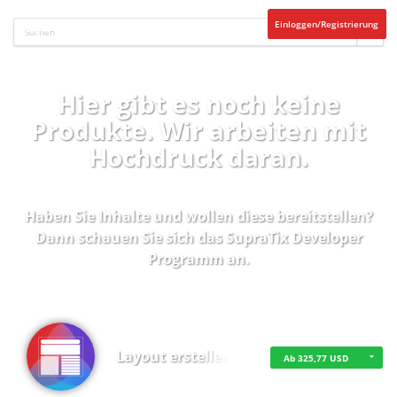
Einloggen/Registrierung
Hier gibt es noch keine
Produkte. Wir arbeiten mit
Hochdruck daran.
Haben Sie Inhalte und wollen diese bereitstellen?
Dann schauen Sie sich das
SupraTix Developer
Programm
an.
Layout erstellen
Ab 325,77 USD