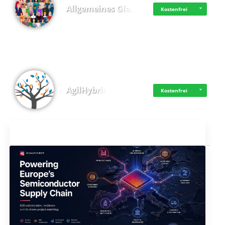
Allgemeines Gle…
Kostenfrei
AgilHybrid
Kostenfrei
Aktuelles