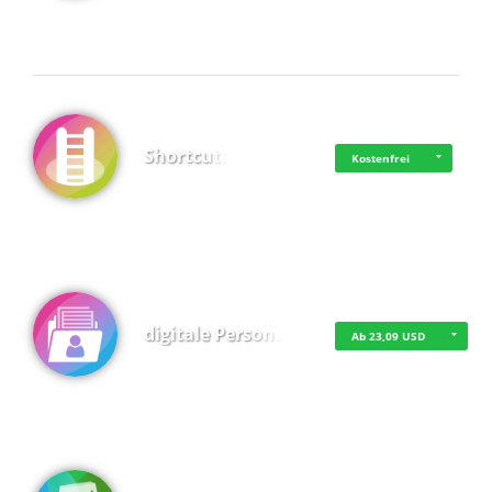
Shortcuts
Kostenfrei
digitale Person…
Ab 23,09 USD