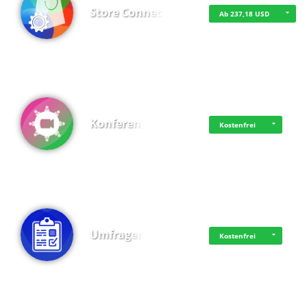
Store Connect
Ab 237,18 USD
Konferenz
Kostenfrei
Umfragen
Kostenfrei