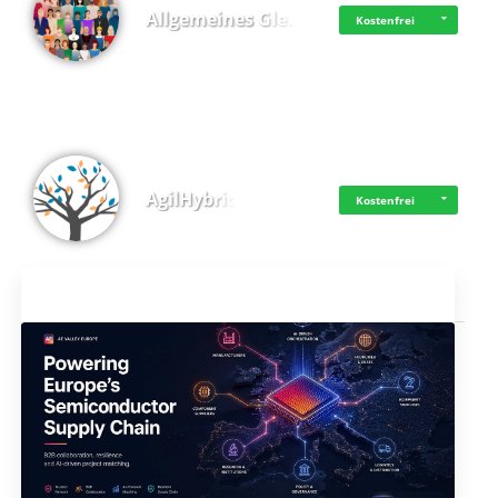
Allgemeines Gle…
Kostenfrei
AgilHybrid
Kostenfrei
Aktuelles