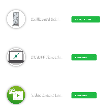
Skillboard Schl…
Ab 46,17 USD
STAUFF Throttle…
Kostenfrei
Video Smart Lea…
Kostenfrei