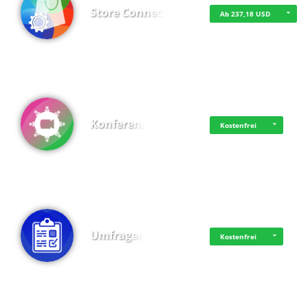
Store Connect
Ab 237,18 USD
Konferenz
Kostenfrei
Umfragen
Kostenfrei