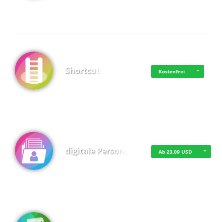
Shortcuts
Kostenfrei
digitale Person…
Ab 23,09 USD