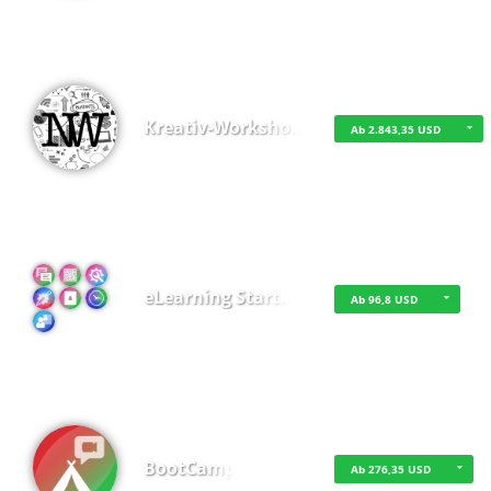
Kreativ-Worksho…
Ab 2.843,35 USD
eLearning Start…
Ab 96,8 USD
BootCamp
Ab 276,35 USD