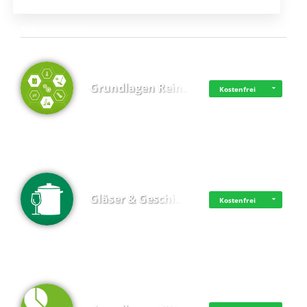
Top 4 (Lernzeit)
Grundlagen Rein…
Kostenfrei
Gläser & Geschi…
Kostenfrei