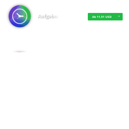
Aufgaben
Ab 11,51 USD
·
·
·
Datenschutz
·
Impressum
EU-Online-Schlichtungs-Plattform
·
© 2016 - 2026 SupraTix GmbH oder Partnergesellschaften - Alle Rechte vorbehalten.
Admin
Kostenfrei
Spaces
Kostenfrei