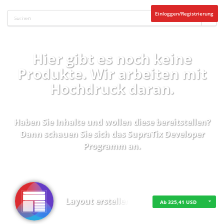
Einloggen/Registrierung
Hier gibt es noch keine
Produkte. Wir arbeiten mit
Hochdruck daran.
Haben Sie Inhalte und wollen diese bereitstellen?
Dann schauen Sie sich das
SupraTix Developer
Programm
an.
Layout erstellen
Ab 325,41 USD