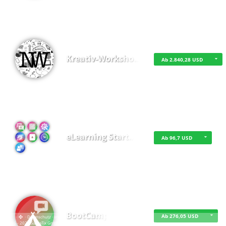
Kreativ-Worksho…
Ab 2.840,28 USD
eLearning Start…
Ab 96,7 USD
BootCamp
Ab 276,05 USD
·
·
·
Datenschutz
·
Impressum
EU-Online-Schlichtungs-Plattform
·
© 2016 - 2026 SupraTix GmbH oder Partnergesellschaften - Alle Rechte vorbehalten.