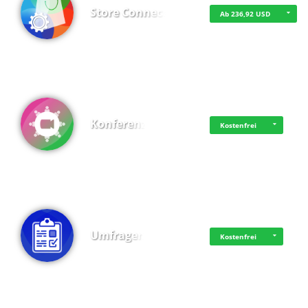
Store Connect
Ab 236,92 USD
Konferenz
Kostenfrei
Umfragen
Kostenfrei