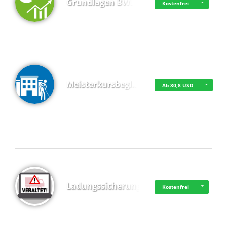
Grundlagen BWL
Kostenfrei
Meisterkursbegl…
Ab 80,8 USD
Top 4 (Buchungen)
Ladungssicherung
Kostenfrei