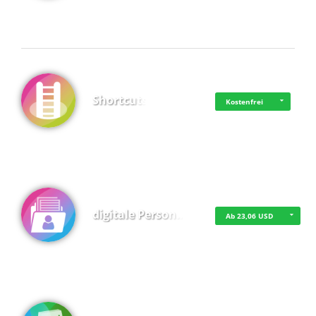
Shortcuts
Kostenfrei
digitale Person…
Ab 23,06 USD