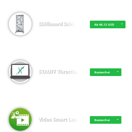
Skillboard Schl…
Ab 46,12 USD
STAUFF Throttle…
Kostenfrei
Video Smart Lea…
Kostenfrei