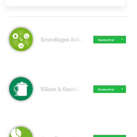
Top 4 (Lernzeit)
Grundlagen Rein…
Kostenfrei
Gläser & Geschi…
Kostenfrei