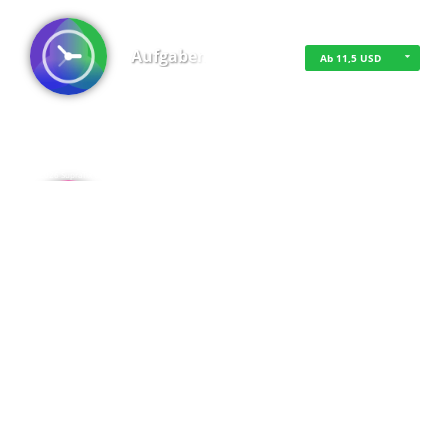
Aufgaben
Ab 11,5 USD
·
·
·
Datenschutz
·
Impressum
EU-Online-Schlichtungs-Plattform
·
© 2016 - 2026 SupraTix GmbH oder Partnergesellschaften - Alle Rechte vorbehalten.
Admin
Kostenfrei
Spaces
Kostenfrei