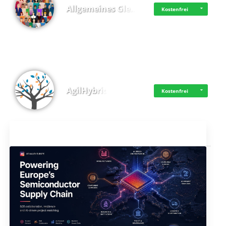
Allgemeines Gle…
Kostenfrei
AgilHybrid
Kostenfrei
Aktuelles