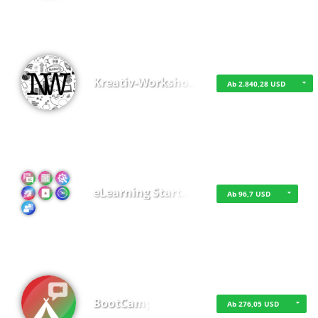
Kreativ-Worksho…
Ab 2.840,28 USD
eLearning Start…
Ab 96,7 USD
BootCamp
Ab 276,05 USD