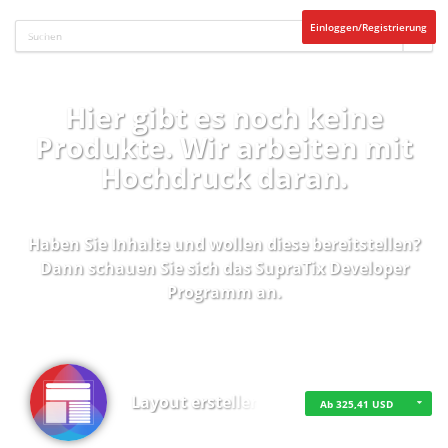
Einloggen/Registrierung
Hier gibt es noch keine
Produkte. Wir arbeiten mit
Hochdruck daran.
Haben Sie Inhalte und wollen diese bereitstellen?
Dann schauen Sie sich das
SupraTix Developer
Programm
an.
Layout erstellen
Ab 325,41 USD