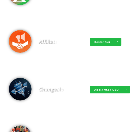
Affiliate
Kostenfrei
Changealot
Ab 5.470,84 USD