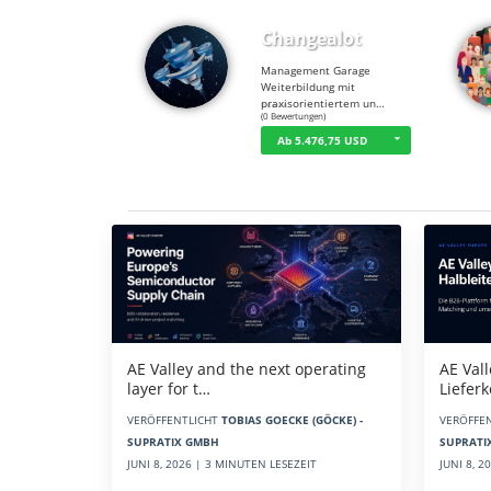
Changealot
Management Garage
Weiterbildung mit
praxisorientiertem un…
☆
☆
☆
☆
☆
(0 Bewertungen)
Ab 5.476,75 USD
Aktuelles
AE Vall
AE Valley and the next operating
Liefer
layer for t…
VERÖFFE
VERÖFFENTLICHT
TOBIAS GOECKE (GÖCKE) -
SUPRATI
SUPRATIX GMBH
JUNI 8, 
JUNI 8, 2026 | 3 MINUTEN LESEZEIT