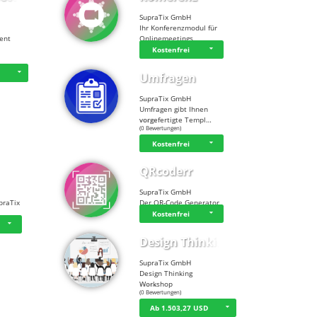
SupraTix GmbH
Ihr Konferenzmodul für
tent
Onlinemeetings
Kostenfrei
D
Umfragen
SupraTix GmbH
Umfragen gibt Ihnen
vorgefertigte Templ…
☆
☆
☆
☆
☆
(0 Bewertungen)
Kostenfrei
QRcoderr
SupraTix GmbH
praTix
Der QR-Code Generator
Kostenfrei
Design Thinking…
SupraTix GmbH
Design Thinking
Workshop
☆
☆
☆
☆
☆
(0 Bewertungen)
Ab 1.503,27 USD