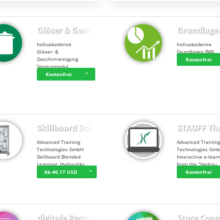
Gläser & Geschi…
Grundlage
holluakademie
holluakademie
Gläser- &
Grundlagen BWL
Geschirrreinigung
Kostenfrei
Servicemodul
Kostenfrei
Skillboard Schl…
STAUFF Th
Advanced Training
Advanced Trainin
Technologies GmbH
Technologies Gm
Skillboard Blended
Interactive e-lear
Learning: Hydrauliks…
from the "Hydrau
Ab 46,17 USD
Kostenfrei
digitale Person…
Store Conn