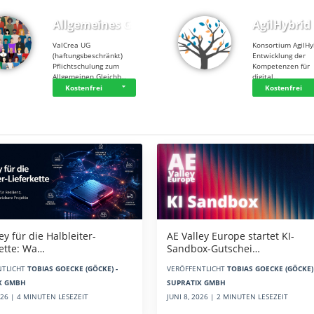
Allgemeines Gle…
AgilHybrid
ValCrea UG
Konsortium AgilHy
(haftungsbeschränkt)
Entwicklung der
Pflichtschulung zum
Kompetenzen für
Allgemeinen Gleichb…
digital…
Kostenfrei
Kostenfrei
AE Valley Europe startet KI-
ey für die Halbleiter-
Sandbox-Gutschei…
kette: Wa…
VERÖFFENTLICHT
TOBIAS GOECKE (GÖCKE) 
NTLICHT
TOBIAS GOECKE (GÖCKE) -
SUPRATIX GMBH
X GMBH
JUNI 8, 2026 | 2 MINUTEN LESEZEIT
2026 | 4 MINUTEN LESEZEIT