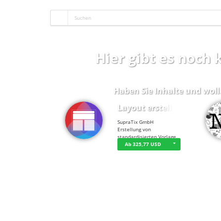
Hier gibt es noch
Haben Sie Inhalte und woll
Layout erstellen
SupraTix GmbH
Erstellung von
standardisierten Vorlage…
Ab 325,77 USD