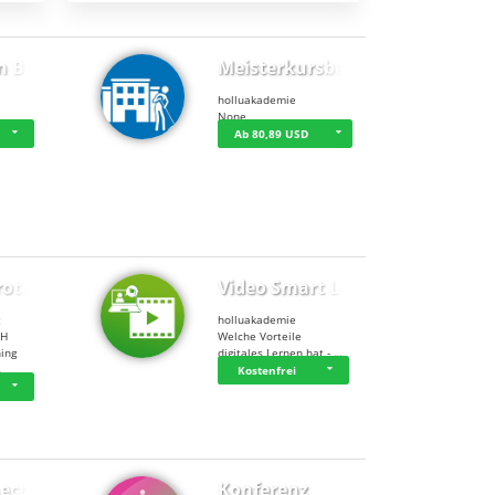
n BWL
Meisterkursbegl…
holluakademie
None
Ab 80,89 USD
rottle…
Video Smart Lea…
g
holluakademie
bH
Welche Vorteile
ning
digitales Lernen hat - …
…
Kostenfrei
ect
Konferenz