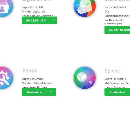
SupraTix GmbH
SupraTix GmbH
Mit der digitalen
Der
Personalakte verwalte…
Einrichtungsassis
für Ihre Prod…
Ab 23,09 USD
☆
☆
☆
☆
☆
(0 Bewertungen)
Ab 237,18 US
Admin
Spaces
SupraTix GmbH
SupraTix GmbH
Mit dem Modul Admin
Mit Spaces von Su
verwalten Sie Ihre …
bauen Sie eigen…
Kostenfrei
Kostenfrei