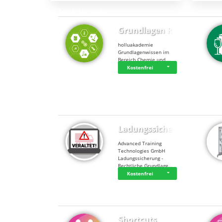
Top 4 (Lernzeit)
Grundlagen Rein…
holluakademie
Grundlagenwissen im
Bereich Chemie und …
Kostenfrei
Top 4 (Buchungen)
Ladungssicherung
Advanced Training
Technologies GmbH
Ladungssicherung -
Rechtliche Grundlage…
Kostenfrei
Shortcuts