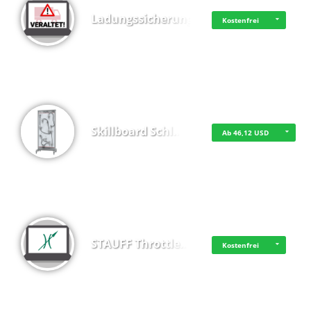
Ladungssicherung
Kostenfrei
Skillboard Schl…
Ab 46,12 USD
STAUFF Throttle…
Kostenfrei