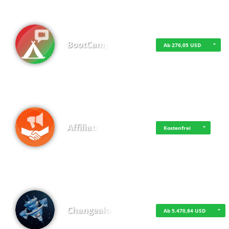
BootCamp
Ab 276,05 USD
Affiliate
Kostenfrei
Changealot
Ab 5.470,84 USD