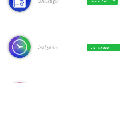
Umfragen
Kostenfrei
Aufgaben
Ab 11,5 USD
·
·
·
Datenschutz
·
Impressum
EU-Online-Schlichtungs-Plattform
·
© 2016 - 2026 SupraTix GmbH oder Partnergesellschaften - Alle Rechte vorbehalten.
Admin
Kostenfrei