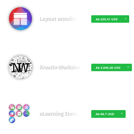
Layout erstellen
Ab 325,41 USD
Kreativ-Worksho…
Ab 2.840,28 USD
eLearning Start…
Ab 96,7 USD