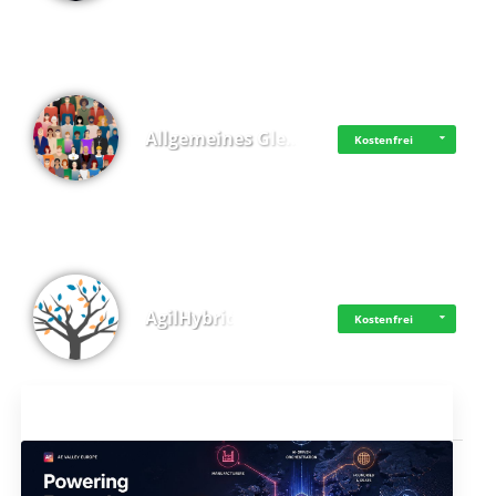
Allgemeines Gle…
Kostenfrei
AgilHybrid
Kostenfrei
Aktuelles