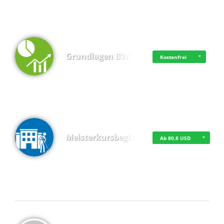
Grundlagen BWL
Kostenfrei
Meisterkursbegl…
Ab 80,8 USD
Top 4 (Buchungen)