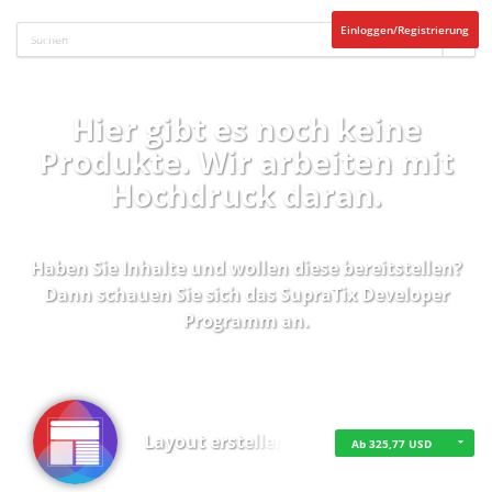
Einloggen/Registrierung
Hier gibt es noch keine
Produkte. Wir arbeiten mit
Hochdruck daran.
Haben Sie Inhalte und wollen diese bereitstellen?
Dann schauen Sie sich das
SupraTix Developer
Programm
an.
Layout erstellen
Ab 325,77 USD