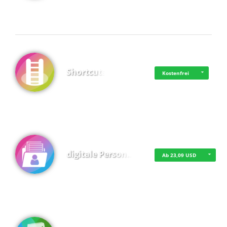
Shortcuts
Kostenfrei
digitale Person…
Ab 23,09 USD