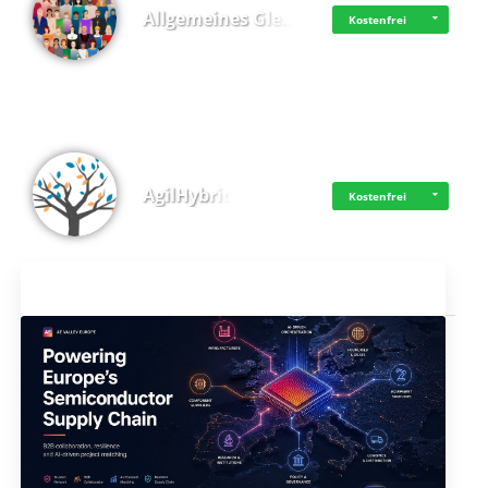
Allgemeines Gle…
Kostenfrei
AgilHybrid
Kostenfrei
Aktuelles