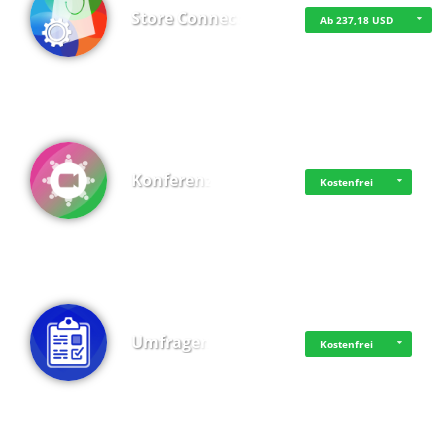
Store Connect
Ab 237,18 USD
Konferenz
Kostenfrei
Umfragen
Kostenfrei