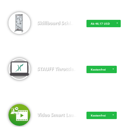
Skillboard Schl…
Ab 46,17 USD
STAUFF Throttle…
Kostenfrei
Video Smart Lea…
Kostenfrei