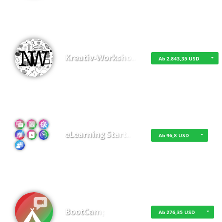
Kreativ-Worksho…
Ab 2.843,35 USD
eLearning Start…
Ab 96,8 USD
BootCamp
Ab 276,35 USD