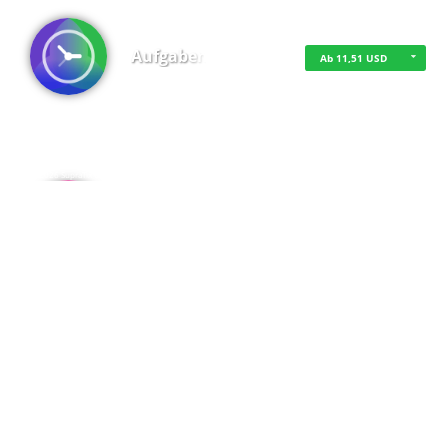
Aufgaben
Ab 11,51 USD
·
·
·
Datenschutz
·
Impressum
EU-Online-Schlichtungs-Plattform
·
© 2016 - 2026 SupraTix GmbH oder Partnergesellschaften - Alle Rechte vorbehalten.
Admin
Kostenfrei
Spaces
Kostenfrei