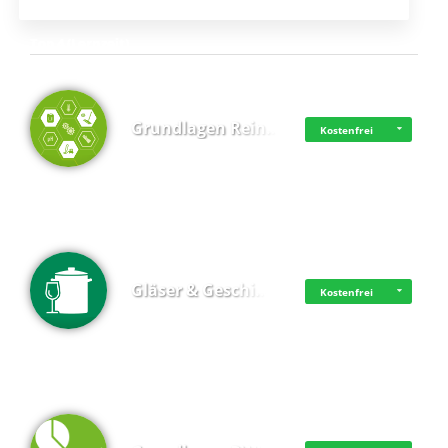
Top 4 (Lernzeit)
Grundlagen Rein…
Kostenfrei
Gläser & Geschi…
Kostenfrei