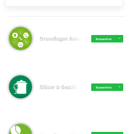
Top 4 (Lernzeit)
Grundlagen Rein…
Kostenfrei
Gläser & Geschi…
Kostenfrei