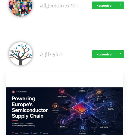
Allgemeines Gle…
Kostenfrei
AgilHybrid
Kostenfrei
Aktuelles