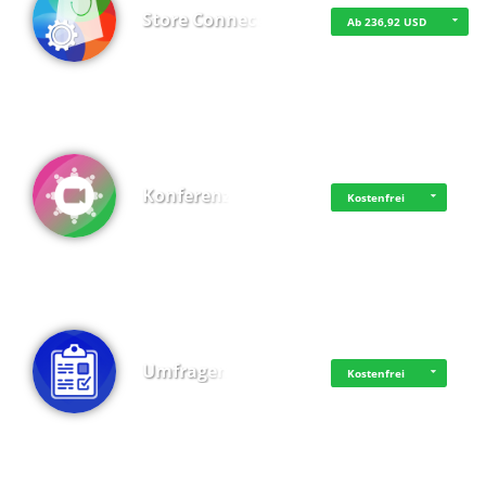
Store Connect
Ab 236,92 USD
Konferenz
Kostenfrei
Umfragen
Kostenfrei