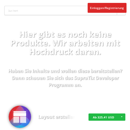
Einloggen/Registrierung
Hier gibt es noch keine
Produkte. Wir arbeiten mit
Hochdruck daran.
Haben Sie Inhalte und wollen diese bereitstellen?
Dann schauen Sie sich das
SupraTix Developer
Programm
an.
Layout erstellen
Ab 325,41 USD