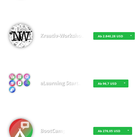
Kreativ-Worksho…
Ab 2.840,28 USD
eLearning Start…
Ab 96,7 USD
BootCamp
Ab 276,05 USD