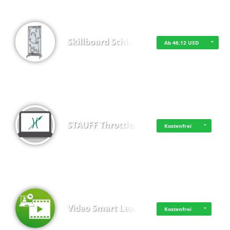
Skillboard Schl…
Ab 46,12 USD
STAUFF Throttle…
Kostenfrei
Video Smart Lea…
Kostenfrei