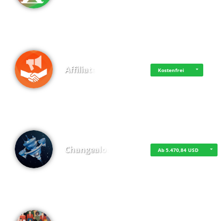
Affiliate
Kostenfrei
Changealot
Ab 5.470,84 USD