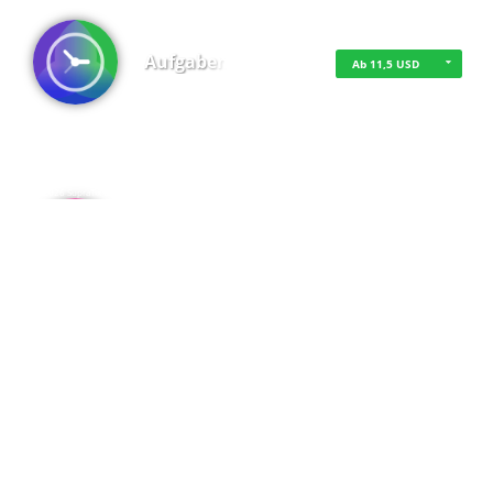
Aufgaben
Ab 11,5 USD
·
·
·
Datenschutz
·
Impressum
EU-Online-Schlichtungs-Plattform
·
© 2016 - 2026 SupraTix GmbH oder Partnergesellschaften - Alle Rechte vorbehalten.
Admin
Kostenfrei
Spaces
Kostenfrei