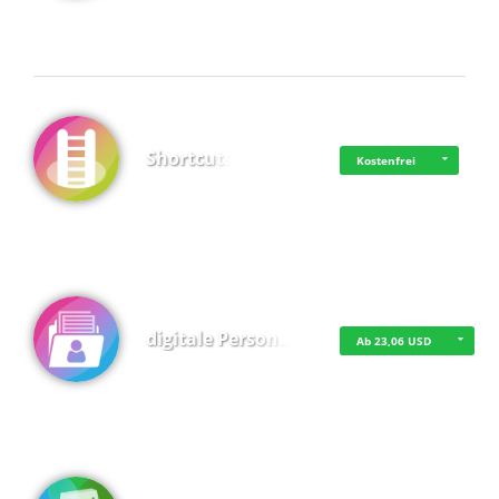
Shortcuts
Kostenfrei
digitale Person…
Ab 23,06 USD