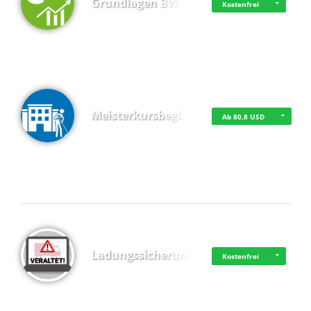
Grundlagen BWL
Kostenfrei
Meisterkursbegl…
Ab 80,8 USD
Top 4 (Buchungen)
Ladungssicherung
Kostenfrei