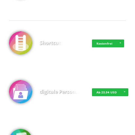
Shortcuts
Kostenfrei
digitale Person…
Ab 23,04 USD