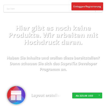
Einloggen/Registrierung
Hier gibt es noch keine
Produkte. Wir arbeiten mit
Hochdruck daran.
Haben Sie Inhalte und wollen diese bereitstellen?
Dann schauen Sie sich das
SupraTix Developer
Programm
an.
Layout erstellen
Ab 325,06 USD