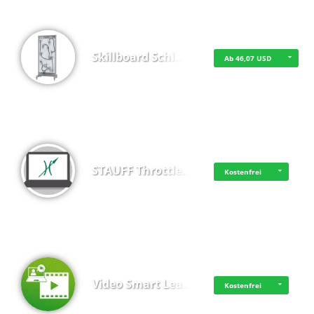
Skillboard Schl…
Ab 46,07 USD
STAUFF Throttle…
Kostenfrei
Video Smart Lea…
Kostenfrei