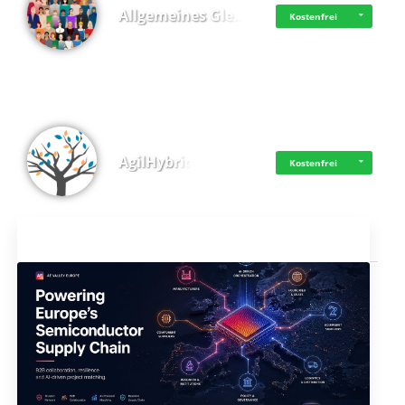
Allgemeines Gle…
Kostenfrei
AgilHybrid
Kostenfrei
Aktuelles