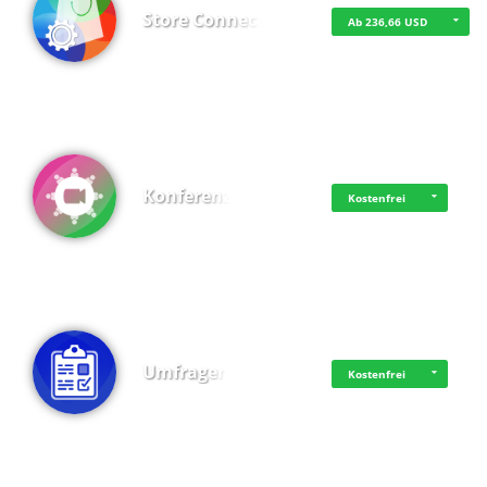
Store Connect
Ab 236,66 USD
Konferenz
Kostenfrei
Umfragen
Kostenfrei