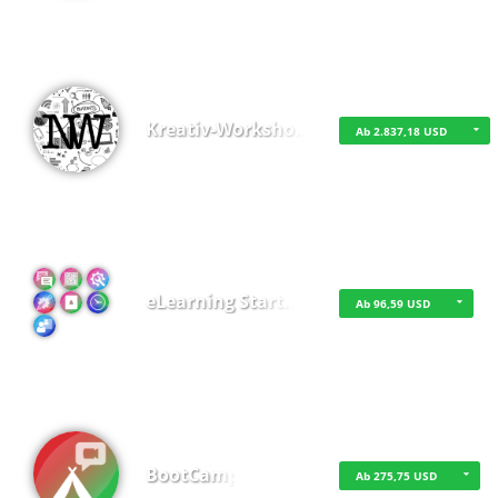
Kreativ-Worksho…
Ab 2.837,18 USD
eLearning Start…
Ab 96,59 USD
BootCamp
Ab 275,75 USD