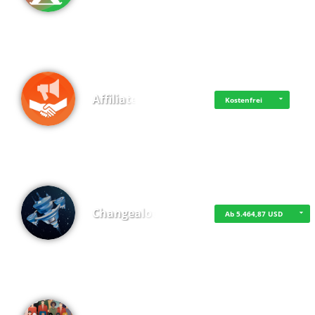
Affiliate
Kostenfrei
Changealot
Ab 5.464,87 USD