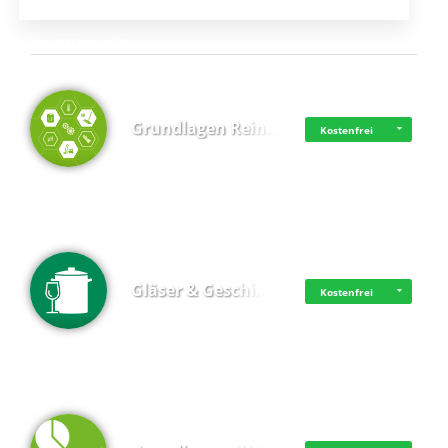
Top 4 (Lernzeit)
Grundlagen Rein…
Kostenfrei
Gläser & Geschi…
Kostenfrei