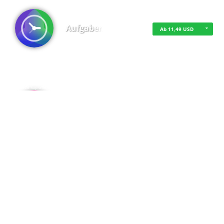
Aufgaben
Ab 11,49 USD
·
·
·
Datenschutz
·
Impressum
EU-Online-Schlichtungs-Plattform
·
© 2016 - 2026 SupraTix GmbH oder Partnergesellschaften - Alle Rechte vorbehalten.
Admin
Kostenfrei
Spaces
Kostenfrei