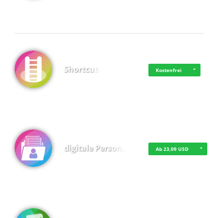
Shortcuts
Kostenfrei
digitale Person…
Ab 23,09 USD