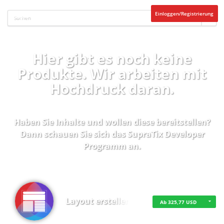
Einloggen/Registrierung
Hier gibt es noch keine
Produkte. Wir arbeiten mit
Hochdruck daran.
Haben Sie Inhalte und wollen diese bereitstellen?
Dann schauen Sie sich das
SupraTix Developer
Programm
an.
Layout erstellen
Ab 325,77 USD