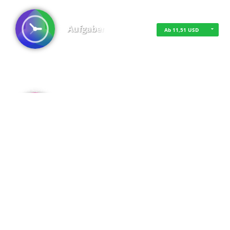
Aufgaben
Ab 11,51 USD
·
·
·
Datenschutz
·
Impressum
EU-Online-Schlichtungs-Plattform
·
© 2016 - 2026 SupraTix GmbH oder Partnergesellschaften - Alle Rechte vorbehalten.
Admin
Kostenfrei
Spaces
Kostenfrei