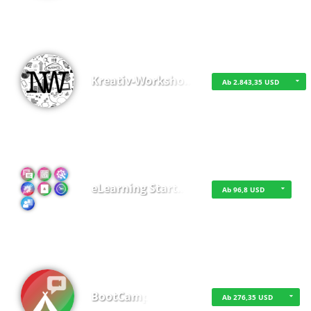
Kreativ-Worksho…
Ab 2.843,35 USD
eLearning Start…
Ab 96,8 USD
BootCamp
Ab 276,35 USD