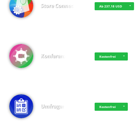
Store Connect
Ab 237,18 USD
Konferenz
Kostenfrei
Umfragen
Kostenfrei