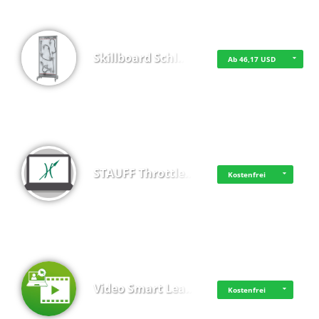
Skillboard Schl…
Ab 46,17 USD
STAUFF Throttle…
Kostenfrei
Video Smart Lea…
Kostenfrei