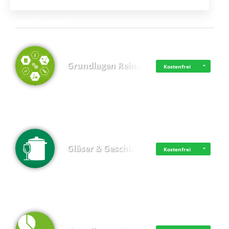
Top 4 (Lernzeit)
Grundlagen Rein…
Kostenfrei
Gläser & Geschi…
Kostenfrei