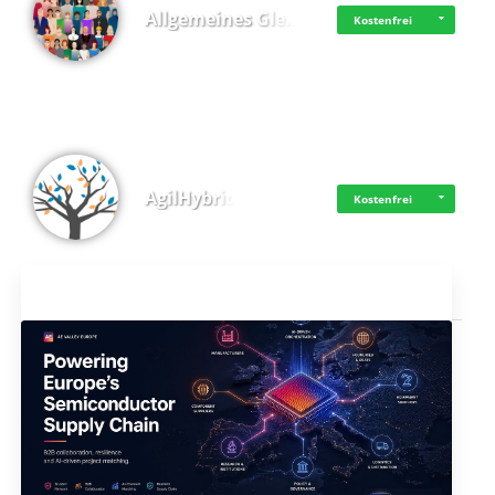
Allgemeines Gle…
Kostenfrei
AgilHybrid
Kostenfrei
Aktuelles