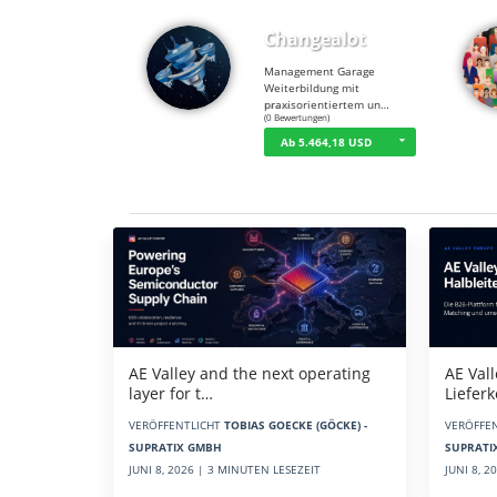
Changealot
Management Garage
Weiterbildung mit
praxisorientiertem un…
☆
☆
☆
☆
☆
(0 Bewertungen)
Ab 5.464,18 USD
Aktuelles
AE Vall
AE Valley and the next operating
Liefer
layer for t…
VERÖFFE
VERÖFFENTLICHT
TOBIAS GOECKE (GÖCKE) -
SUPRATI
SUPRATIX GMBH
JUNI 8, 
JUNI 8, 2026 | 3 MINUTEN LESEZEIT