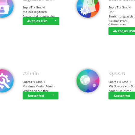
SupraTix GmbH
SupraTix GmbH
Mit der digitalen
Der
Personalakte verwalte…
Einrichtungsassis
für Ihre Prod…
Ab 23,03 USD
☆
☆
☆
☆
☆
(0 Bewertungen)
Ab 236,63 US
Admin
Spaces
SupraTix GmbH
SupraTix GmbH
Mit dem Modul Admin
Mit Spaces von Su
verwalten Sie Ihre …
bauen Sie eigen…
Kostenfrei
Kostenfrei