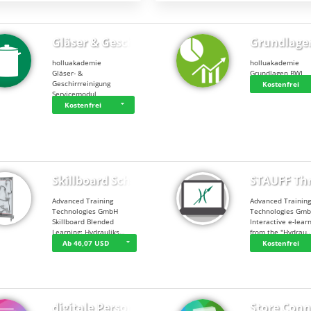
Gläser & Geschi…
Grundlage
holluakademie
holluakademie
Gläser- &
Grundlagen BWL
Geschirrreinigung
Kostenfrei
Servicemodul
Kostenfrei
Skillboard Schl…
STAUFF Th
Advanced Training
Advanced Trainin
Technologies GmbH
Technologies Gm
Skillboard Blended
Interactive e-lear
Learning: Hydrauliks…
from the "Hydrau
Ab 46,07 USD
Kostenfrei
digitale Person…
Store Conn