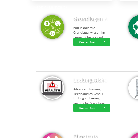
Top 4 (Lernzeit)
Grundlagen Rein…
holluakademie
Grundlagenwissen im
Bereich Chemie und …
Kostenfrei
Top 4 (Buchungen)
Ladungssicherung
Advanced Training
Technologies GmbH
Ladungssicherung -
Rechtliche Grundlage…
Kostenfrei
Shortcuts