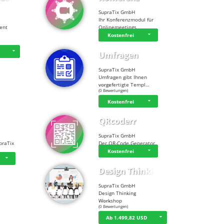
SupraTix GmbH
Ihr Konferenzmodul für
tent
Onlinemeetings
Kostenfrei
D
Umfragen
SupraTix GmbH
Umfragen gibt Ihnen
vorgefertigte Templ…
☆
☆
☆
☆
☆
(0 Bewertungen)
Kostenfrei
QRcoderr
SupraTix GmbH
praTix
Der QR-Code Generator
Kostenfrei
Design Thinking…
SupraTix GmbH
Design Thinking
Workshop
☆
☆
☆
☆
☆
(0 Bewertungen)
Ab 1.499,82 USD