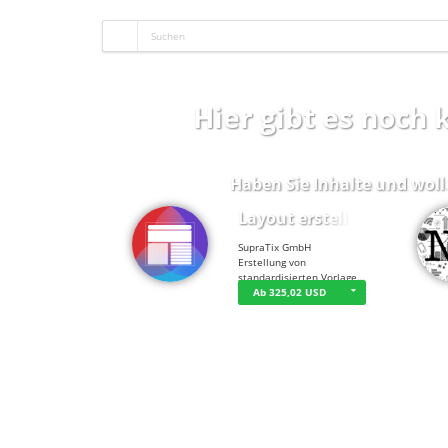
Hier gibt es noch
Haben Sie Inhalte und woll
Layout erstellen
SupraTix GmbH
Erstellung von
standardisierten Vorlage…
Ab 325,02 USD