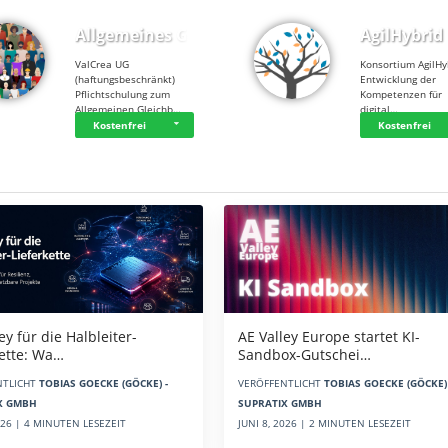
Allgemeines Gle…
AgilHybrid
ValCrea UG
Konsortium AgilHy
(haftungsbeschränkt)
Entwicklung der
Pflichtschulung zum
Kompetenzen für
Allgemeinen Gleichb…
digital…
Kostenfrei
Kostenfrei
AE Valley Europe startet KI-
ey für die Halbleiter-
Sandbox-Gutschei…
kette: Wa…
VERÖFFENTLICHT
TOBIAS GOECKE (GÖCKE) 
NTLICHT
TOBIAS GOECKE (GÖCKE) -
SUPRATIX GMBH
X GMBH
JUNI 8, 2026 | 2 MINUTEN LESEZEIT
2026 | 4 MINUTEN LESEZEIT