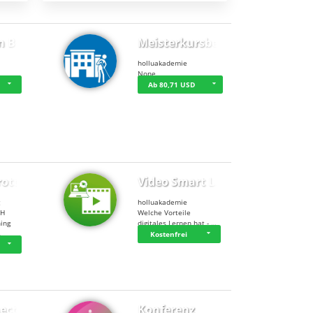
n BWL
Meisterkursbegl…
holluakademie
None
Ab 80,71 USD
rottle…
Video Smart Lea…
g
holluakademie
bH
Welche Vorteile
ning
digitales Lernen hat - …
…
Kostenfrei
ect
Konferenz