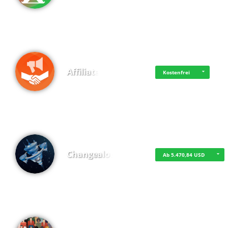
Affiliate
Kostenfrei
Changealot
Ab 5.470,84 USD