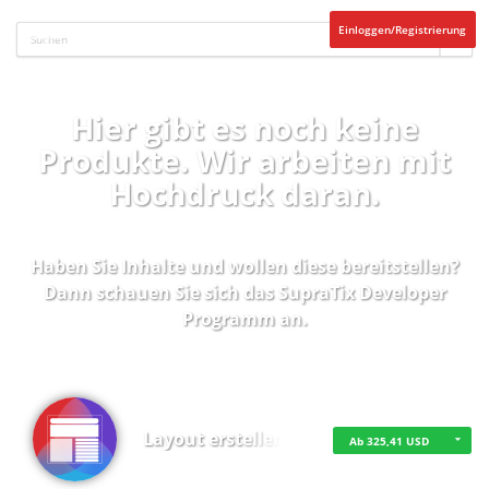
Einloggen/Registrierung
Hier gibt es noch keine
Produkte. Wir arbeiten mit
Hochdruck daran.
Haben Sie Inhalte und wollen diese bereitstellen?
Dann schauen Sie sich das
SupraTix Developer
Programm
an.
Layout erstellen
Ab 325,41 USD