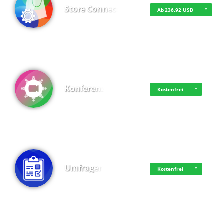
Store Connect
Ab 236,92 USD
Konferenz
Kostenfrei
Umfragen
Kostenfrei