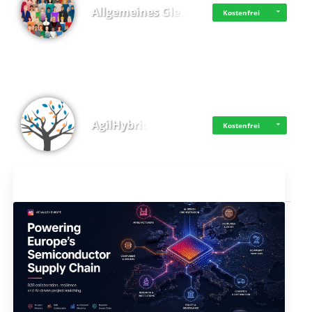
Allgemeines Gle…
Kostenfrei
AgilHybrid
Kostenfrei
Aktuelles