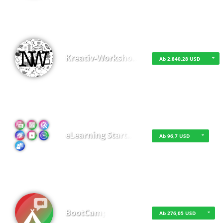
Kreativ-Worksho…
Ab 2.840,28 USD
eLearning Start…
Ab 96,7 USD
BootCamp
Ab 276,05 USD