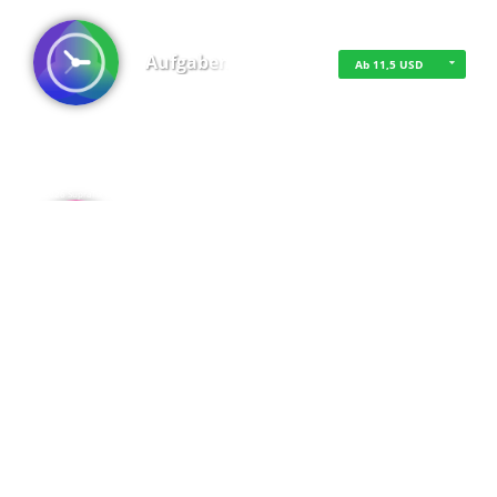
Aufgaben
Ab 11,5 USD
·
·
·
Datenschutz
·
Impressum
EU-Online-Schlichtungs-Plattform
·
© 2016 - 2026 SupraTix GmbH oder Partnergesellschaften - Alle Rechte vorbehalten.
Admin
Kostenfrei
Spaces
Kostenfrei