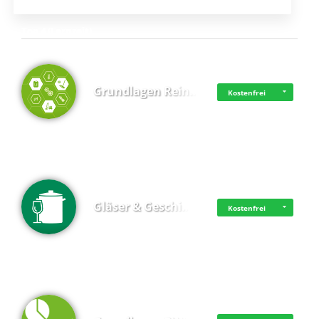
Top 4 (Lernzeit)
Grundlagen Rein…
Kostenfrei
Gläser & Geschi…
Kostenfrei