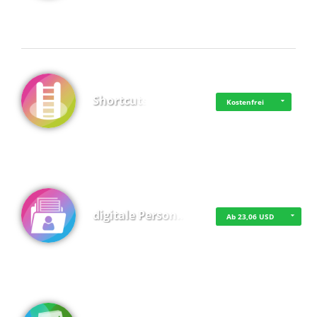
Shortcuts
Kostenfrei
digitale Person…
Ab 23,06 USD