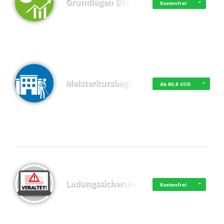
Grundlagen BWL
Kostenfrei
Meisterkursbegl…
Ab 80,8 USD
Top 4 (Buchungen)
Ladungssicherung
Kostenfrei