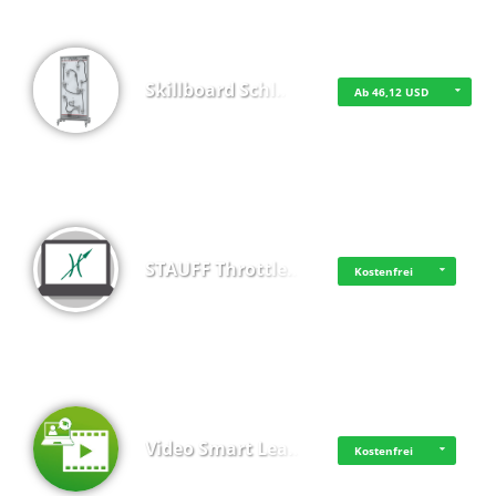
Skillboard Schl…
Ab 46,12 USD
STAUFF Throttle…
Kostenfrei
Video Smart Lea…
Kostenfrei