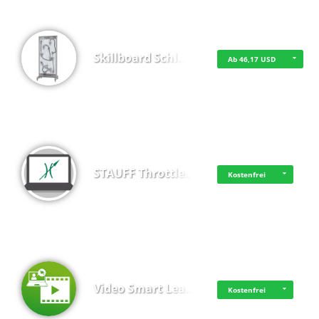
Skillboard Schl…
Ab 46,17 USD
STAUFF Throttle…
Kostenfrei
Video Smart Lea…
Kostenfrei