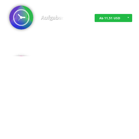
Aufgaben
Ab 11,51 USD
·
·
·
Datenschutz
·
Impressum
EU-Online-Schlichtungs-Plattform
·
© 2016 - 2026 SupraTix GmbH oder Partnergesellschaften - Alle Rechte vorbehalten.
Admin
Kostenfrei
Spaces
Kostenfrei