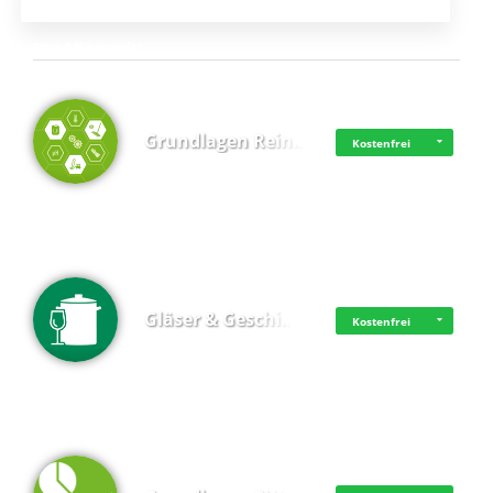
Top 4 (Lernzeit)
Grundlagen Rein…
Kostenfrei
Gläser & Geschi…
Kostenfrei