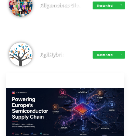
Allgemeines Gle…
Kostenfrei
AgilHybrid
Kostenfrei
Aktuelles