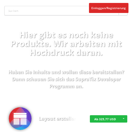
Einloggen/Registrierung
Hier gibt es noch keine
Produkte. Wir arbeiten mit
Hochdruck daran.
Haben Sie Inhalte und wollen diese bereitstellen?
Dann schauen Sie sich das
SupraTix Developer
Programm
an.
Layout erstellen
Ab 325,77 USD