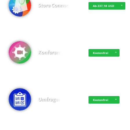
Store Connect
Ab 237,18 USD
Konferenz
Kostenfrei
Umfragen
Kostenfrei