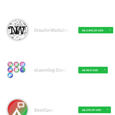
Kreativ-Worksho…
Ab 2.843,35 USD
eLearning Start…
Ab 96,8 USD
BootCamp
Ab 276,35 USD