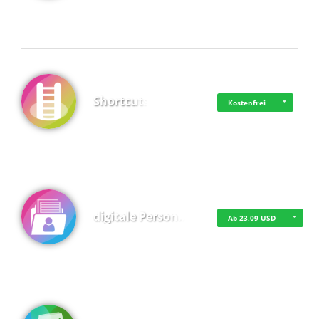
Shortcuts
Kostenfrei
digitale Person…
Ab 23,09 USD