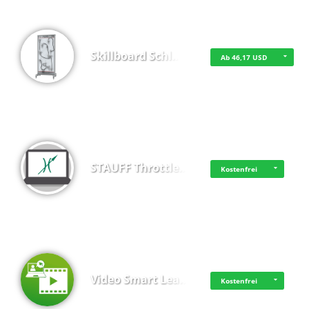
Skillboard Schl…
Ab 46,17 USD
STAUFF Throttle…
Kostenfrei
Video Smart Lea…
Kostenfrei