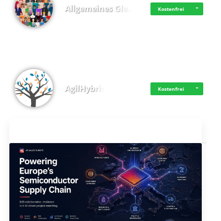
Allgemeines Gle…
Kostenfrei
AgilHybrid
Kostenfrei
Aktuelles