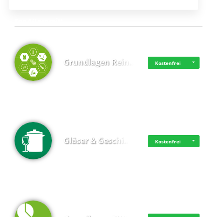
Top 4 (Lernzeit)
Grundlagen Rein…
Kostenfrei
Gläser & Geschi…
Kostenfrei