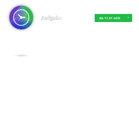
Aufgaben
Ab 11,51 USD
·
·
·
Datenschutz
·
Impressum
EU-Online-Schlichtungs-Plattform
·
© 2016 - 2026 SupraTix GmbH oder Partnergesellschaften - Alle Rechte vorbehalten.
Admin
Kostenfrei
Spaces
Kostenfrei