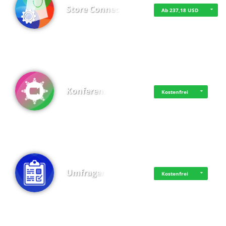
Store Connect
Ab 237,18 USD
Konferenz
Kostenfrei
Umfragen
Kostenfrei