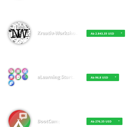
Kreativ-Worksho…
Ab 2.843,35 USD
eLearning Start…
Ab 96,8 USD
BootCamp
Ab 276,35 USD