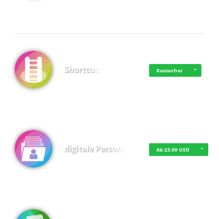
Shortcuts
Kostenfrei
digitale Person…
Ab 23,09 USD