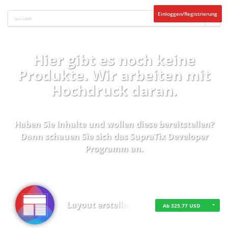
Einloggen/Registrierung
Hier gibt es noch keine
Produkte. Wir arbeiten mit
Hochdruck daran.
Haben Sie Inhalte und wollen diese bereitstellen?
Dann schauen Sie sich das
SupraTix Developer
Programm
an.
Layout erstellen
Ab 325,77 USD